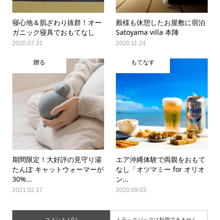
寝心地＆肌ざわり抜群！オー
殿様も休憩したお屋敷に宿泊
ガニック寝具でおもてなし
Satoyama villa 本陣
2020.07.31
2020.11.24
贈る
もてなす
期間限定！大好評の見守り湯
エア沖縄体験で両親をおもて
たんぽ キャットウォーマーが
なし「オツマミー for オリオ
30%...
ン...
2021.02.17
2020.09.03
コメント ( 0 )
トラックバックは利用できません。