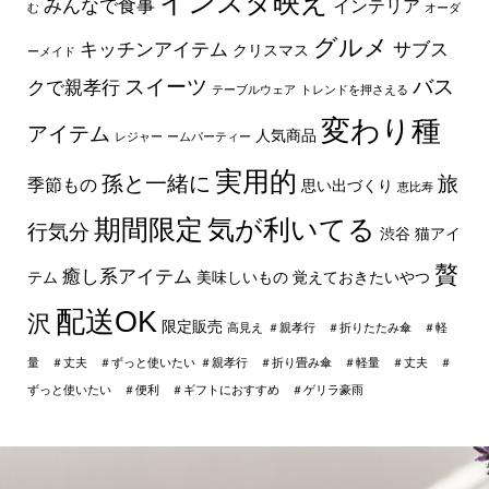
インスタ映え
みんなで食事
インテリア
む
オーダ
グルメ
キッチンアイテム
サブス
クリスマス
ーメイド
スイーツ
バス
クで親孝行
テーブルウェア
トレンドを押さえる
変わり種
アイテム
人気商品
レジャー
ームパーティー
実用的
孫と一緒に
旅
季節もの
思い出づくり
恵比寿
期間限定
気が利いてる
行気分
渋谷
猫アイ
贅
癒し系アイテム
テム
美味しいもの
覚えておきたいやつ
配送OK
沢
限定販売
高見え
＃親孝行 ＃折りたたみ傘 ＃軽
量 ＃丈夫 ＃ずっと使いたい
＃親孝行 ＃折り畳み傘 ＃軽量 ＃丈夫 ＃
ずっと使いたい ＃便利 ＃ギフトにおすすめ ＃ゲリラ豪雨