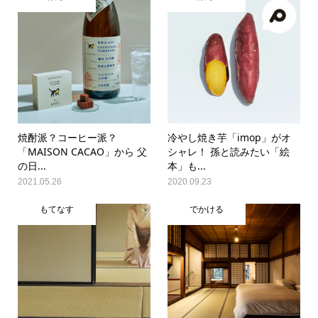
焼酎派？コーヒー派？
冷やし焼き芋「imop」がオ
「MAISON CACAO」から 父
シャレ！ 孫と読みたい「絵
の日...
本」も...
2021.05.26
2020.09.23
もてなす
でかける