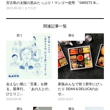
宮古島の太陽の恵みたっぷり！マンゴー使用 「SWEETS B...
2021.06.16
もてなす
関連記事一覧
想う
贈る
会えない親に「言葉」を贈
家族みんなで祝う新年にぴっ
る、親孝行。 「あの人との、
たり DEAN＆DELUCAのお
ひとりご...
せ...
2020.09.09
2020.10.07
贈る
贈る