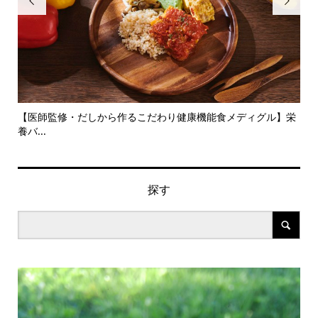


旬の
【医師監修・だしから作るこだわり健康機能食メディグル】栄
『
養バ...
ン..
探す