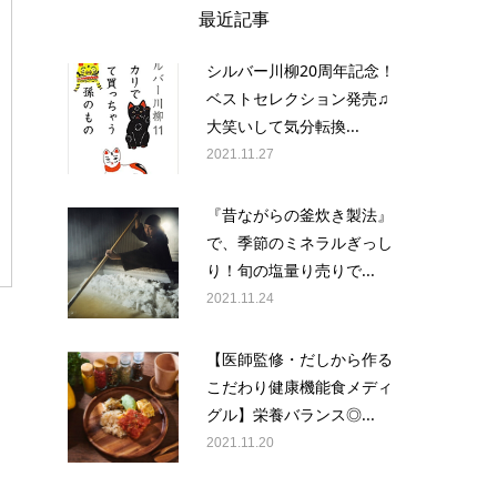
最近記事
シルバー川柳20周年記念！
ベストセレクション発売♫
大笑いして気分転換...
2021.11.27
『昔ながらの釜炊き製法』
で、季節のミネラルぎっし
り！旬の塩量り売りで...
2021.11.24
【医師監修・だしから作る
こだわり健康機能食メディ
グル】栄養バランス◎...
2021.11.20