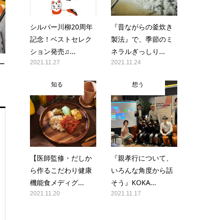
シルバー川柳20周年
『昔ながらの釜炊き
記念！ベストセレク
製法』で、季節のミ
ション発売♫...
ネラルぎっしり...
2021.11.27
2021.11.24
ー
知る
想う
【医師監修・だしか
『親孝行について、
ら作るこだわり健康
いろんな角度から話
機能食メディグ...
そう』KOKA...
2021.11.20
2021.11.17