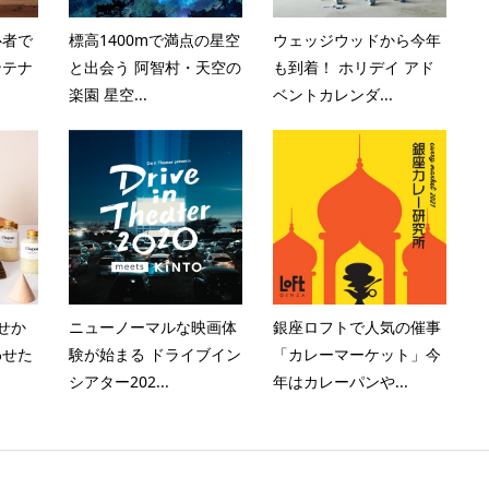
心者で
標高1400mで満点の星空
ウェッジウッドから今年
ンテナ
と出会う 阿智村・天空の
も到着！ ホリデイ アド
楽園 星空...
ベントカレンダ...
せか
ニューノーマルな映画体
銀座ロフトで人気の催事
わせた
験が始まる ドライブイン
「カレーマーケット」今
シアター202...
年はカレーパンや...