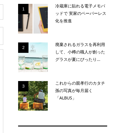
冷蔵庫に貼れる電子メモパ
1
ッドで 実家のペーパーレス
化を推進
廃棄されるガラスを再利用
2
して、小樽の職人が創った
グラスが夏にぴったり...
これからの親孝行のカタチ
3
孫の写真が毎月届く
「ALBUS」