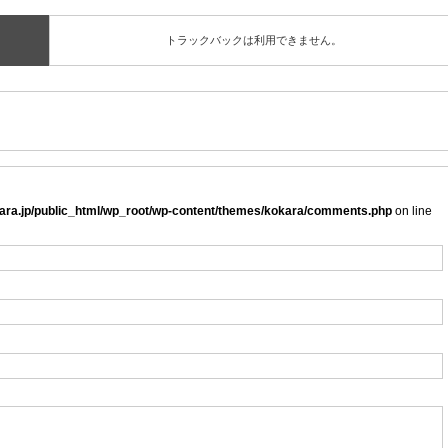
トラックバックは利用できません。
ra.jp/public_html/wp_root/wp-content/themes/kokara/comments.php
on line