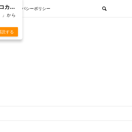
親孝行欲を刺激するWebマガジン「 KOKARA（コカラ）」から通知を受け取る
プライパシーポリシー
）」から
購読する