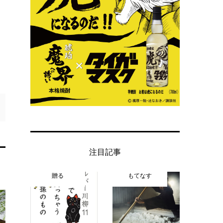
注目記事
贈る
もてなす