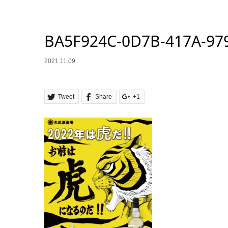
BA5F924C-0D7B-417A-97
2021.11.09
Tweet
Share
+1