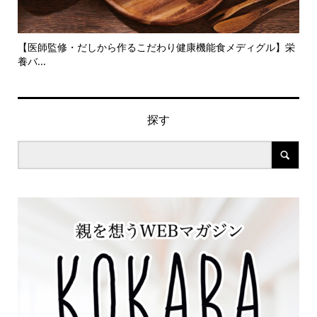
旬の
【医師監修・だしから作るこだわり健康機能食メディグル】栄
『
養バ...
ン..
探す