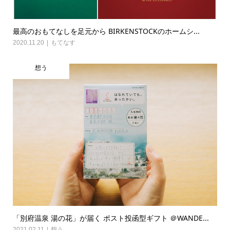
最高のおもてなしを足元から BIRKENSTOCKのホームシ...
2020.11.20
もてなす
想う
「別府温泉 湯の花」が届く ポスト投函型ギフト ＠WANDE...
2021.02.11
想う