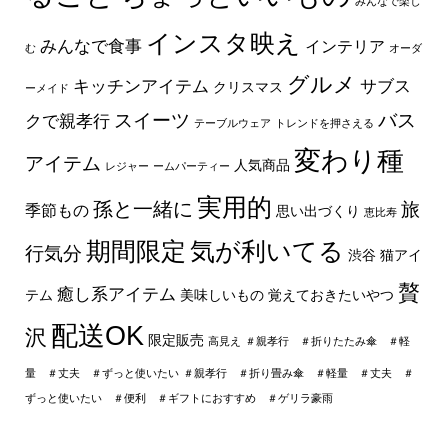
みんなで楽し
インスタ映え
みんなで食事
インテリア
む
オーダ
グルメ
キッチンアイテム
サブス
クリスマス
ーメイド
スイーツ
バス
クで親孝行
テーブルウェア
トレンドを押さえる
変わり種
アイテム
人気商品
レジャー
ームパーティー
実用的
孫と一緒に
旅
季節もの
思い出づくり
恵比寿
期間限定
気が利いてる
行気分
渋谷
猫アイ
贅
癒し系アイテム
テム
美味しいもの
覚えておきたいやつ
配送OK
沢
限定販売
高見え
＃親孝行 ＃折りたたみ傘 ＃軽
量 ＃丈夫 ＃ずっと使いたい
＃親孝行 ＃折り畳み傘 ＃軽量 ＃丈夫 ＃
ずっと使いたい ＃便利 ＃ギフトにおすすめ ＃ゲリラ豪雨