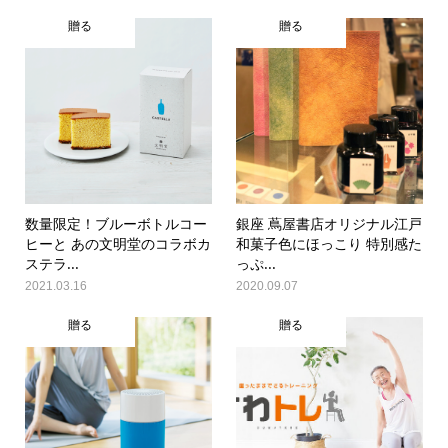
贈る
贈る
数量限定！ブルーボトルコー
銀座 蔦屋書店オリジナル江戸
ヒーと あの文明堂のコラボカ
和菓子色にほっこり 特別感た
ステラ...
っぷ...
2021.03.16
2020.09.07
贈る
贈る