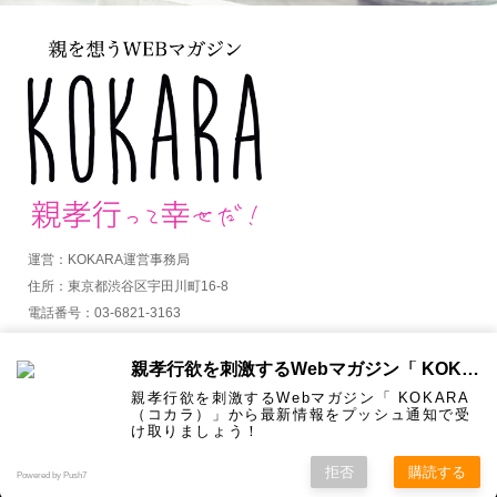
運営：KOKARA運営事務局
住所：東京都渋谷区宇田川町16-8
電話番号：03-6821-3163
MAIL：info@kokara.jp
親孝行欲を刺激するWebマガジン「 KOKARA（コカラ）」から通知を受け取る
詳しくはコチラ
親孝行欲を刺激するWebマガジン「 KOKARA
（コカラ）」から最新情報をプッシュ通知で受
け取りましょう！
拒否
購読する
Copyright ©
KOKARA. All Rights Reserved.
Powered by Push7