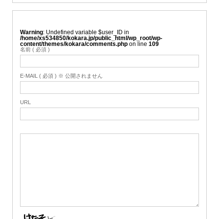
Warning
: Undefined variable $user_ID in
/home/xs534850/kokara.jp/public_html/wp_root/wp-
content/themes/kokara/comments.php
on line
109
名前 ( 必須 )
E-MAIL ( 必須 ) ※ 公開されません
URL