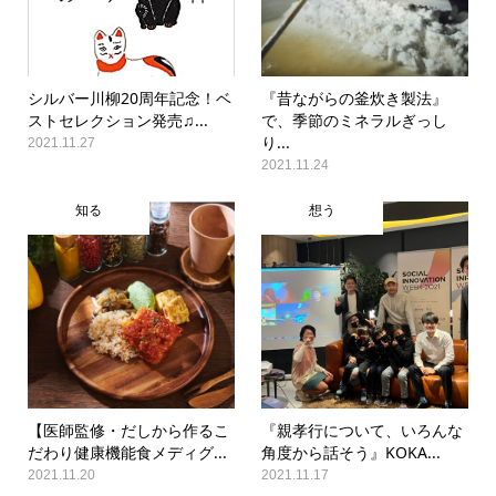
シルバー川柳20周年記念！ベ
『昔ながらの釜炊き製法』
ストセレクション発売♫...
で、季節のミネラルぎっし
り...
2021.11.27
2021.11.24
知る
想う
【医師監修・だしから作るこ
『親孝行について、いろんな
だわり健康機能食メディグ...
角度から話そう』KOKA...
2021.11.20
2021.11.17