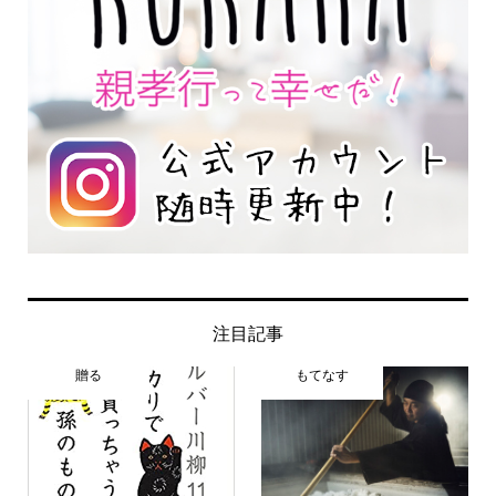
注目記事
贈る
もてなす