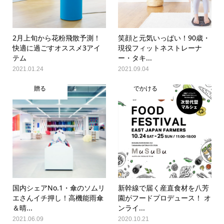
2月上旬から花粉飛散予測！
笑顔と元気いっぱい！90歳・
快適に過ごすオススメ3アイ
現役フィットネストレーナ
テム
ー・タキ...
2021.01.24
2021.09.04
贈る
でかける
国内シェアNo.1・傘のソムリ
新幹線で届く産直食材を八芳
エさんイチ押し！高機能雨傘
園がフードプロデュース！ オ
＆晴...
ンライ...
2021.06.09
2020.10.21