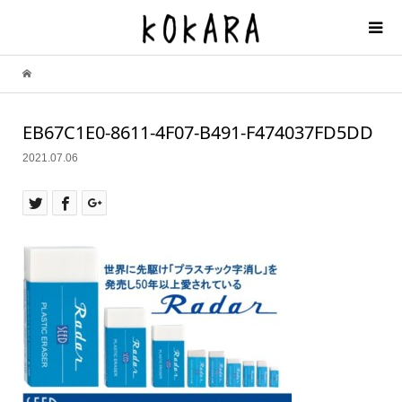
EB67C1E0-8611-4F07-B491-F474037FD5DD
2021.07.06