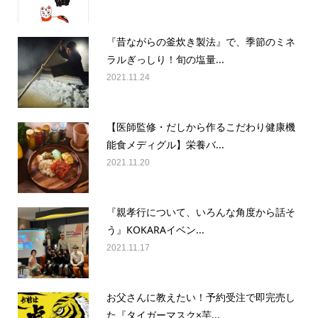
『昔ながらの釜炊き製法』で、季節のミネ
ラルぎっしり！旬の塩量...
2021.11.24
【医師監修・だしから作るこだわり健康機
能食メディグル】栄養バ...
2021.11.20
『親孝行について、いろんな角度から話そ
う』KOKARAイベン...
2021.11.17
お父さんに教えたい！予約受注で即完売し
た『タイガーマスク×芋...