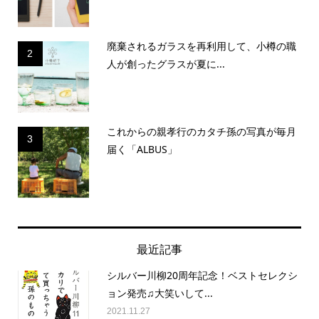
廃棄されるガラスを再利用して、小樽の職
2
人が創ったグラスが夏に...
これからの親孝行のカタチ孫の写真が毎月
3
届く「ALBUS」
最近記事
シルバー川柳20周年記念！ベストセレクシ
ョン発売♫大笑いして...
2021.11.27