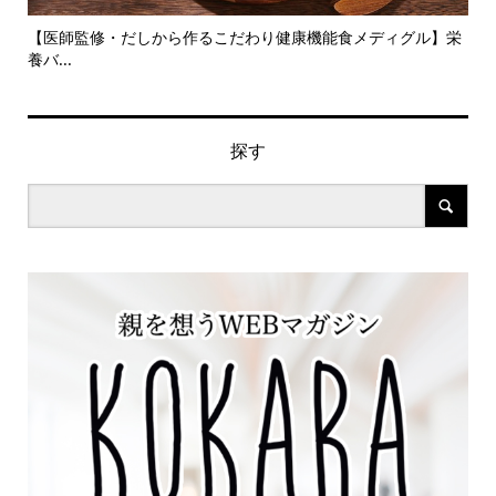
旬の
【医師監修・だしから作るこだわり健康機能食メディグル】栄
『
養バ...
ン..
探す