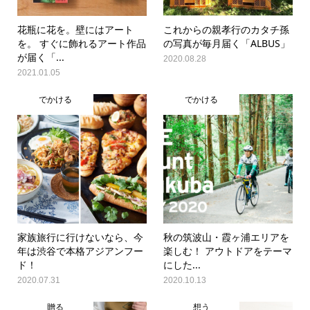
花瓶に花を。壁にはアート
これからの親孝行のカタチ孫
を。 すぐに飾れるアート作品
の写真が毎月届く「ALBUS」
が届く「...
2020.08.28
2021.01.05
でかける
でかける
家族旅行に行けないなら、今
秋の筑波山・霞ヶ浦エリアを
年は渋谷で本格アジアンフー
楽しむ！ アウトドアをテーマ
ド！
にした...
2020.07.31
2020.10.13
贈る
想う