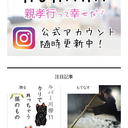
注目記事
贈る
もてなす