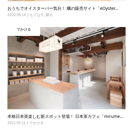
おうちでオイスターバー気分！ 蠣の販売サイト「eOyster...
2020.08.14
もてなす
,
贈る
でかける
本格日本茶楽しむ新スポット登場！ 日本茶カフェ「mirume...
2021.05.11
でかける