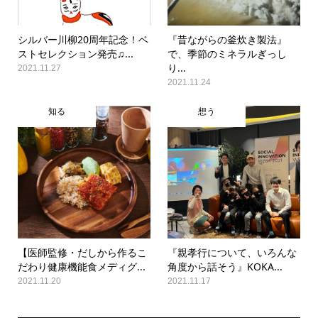
シルバー川柳20周年記念！ベ
『昔ながらの釜炊き製法』
ストセレクション発売♫...
で、季節のミネラルぎっし
り...
2021.11.27
2021.11.24
知る
想う
【医師監修・だしから作るこ
『親孝行について、いろんな
だわり健康機能食メディグ...
角度から話そう』KOKA...
2021.11.20
2021.11.17