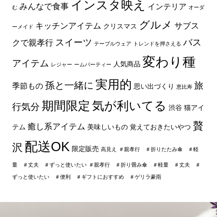
インスタ映え
みんなで食事
インテリア
む
オーダ
グルメ
キッチンアイテム
サブス
クリスマス
ーメイド
スイーツ
バス
クで親孝行
テーブルウェア
トレンドを押さえる
変わり種
アイテム
人気商品
レジャー
ームパーティー
実用的
孫と一緒に
旅
季節もの
思い出づくり
恵比寿
期間限定
気が利いてる
行気分
渋谷
猫アイ
贅
癒し系アイテム
テム
美味しいもの
覚えておきたいやつ
配送OK
沢
限定販売
高見え
＃親孝行 ＃折りたたみ傘 ＃軽
量 ＃丈夫 ＃ずっと使いたい
＃親孝行 ＃折り畳み傘 ＃軽量 ＃丈夫 ＃
ずっと使いたい ＃便利 ＃ギフトにおすすめ ＃ゲリラ豪雨