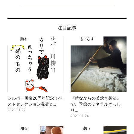
注目記事
贈る
もてなす
シルバー川柳20周年記念！ベ
『昔ながらの釜炊き製法』
ストセレクション発売♫...
で、季節のミネラルぎっし
り...
2021.11.27
2021.11.24
知る
想う