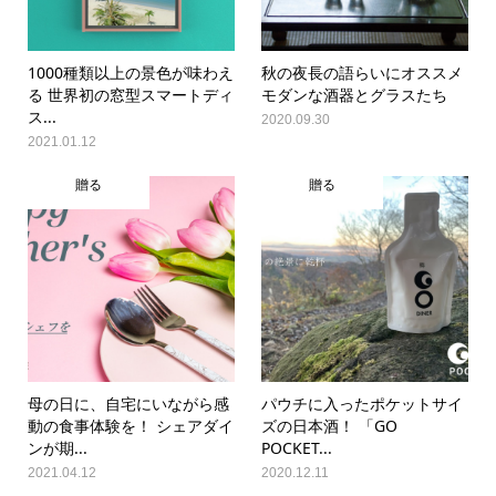
1000種類以上の景色が味わえ
秋の夜長の語らいにオススメ
る 世界初の窓型スマートディ
モダンな酒器とグラスたち
ス...
2020.09.30
2021.01.12
贈る
贈る
母の日に、自宅にいながら感
パウチに入ったポケットサイ
動の食事体験を！ シェアダイ
ズの日本酒！ 「GO
ンが期...
POCKET...
2021.04.12
2020.12.11