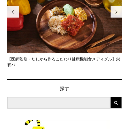


旬の
【医師監修・だしから作るこだわり健康機能食メディグル】栄
『
養バ...
ン..
探す