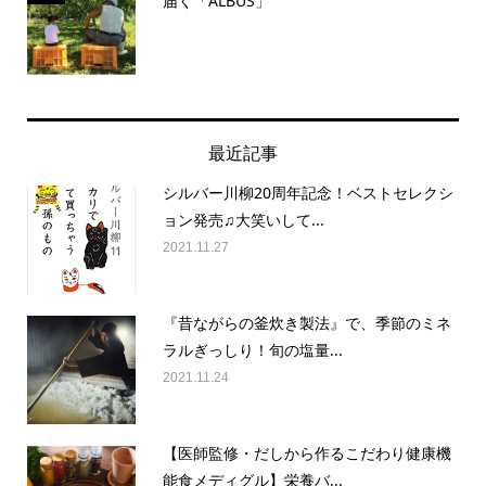
届く「ALBUS」
最近記事
シルバー川柳20周年記念！ベストセレクシ
ョン発売♫大笑いして...
2021.11.27
『昔ながらの釜炊き製法』で、季節のミネ
ラルぎっしり！旬の塩量...
2021.11.24
【医師監修・だしから作るこだわり健康機
能食メディグル】栄養バ...