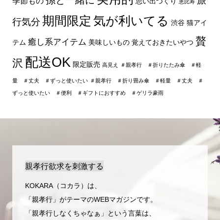
旅
季節もの
思い出づくり
恵比寿
期間限定
気が利いてる
行気分
渋谷
猫アイ
贅
癒し系アイテム
テム
美味しいもの
覚えておきたいやつ
配送OK
沢
限定販売
高見え
＃親孝行 ＃折りたたみ傘 ＃軽
量 ＃丈夫 ＃ずっと使いたい
＃親孝行 ＃折り畳み傘 ＃軽量 ＃丈夫 ＃
ずっと使いたい ＃便利 ＃ギフトにおすすめ ＃ゲリラ豪雨
親孝行欲求を刺激する
KOKARA（コカラ）は、
「親孝行」がテーマのWEBマガジンです。
「親孝行しなくちゃなぁ」という言葉は、