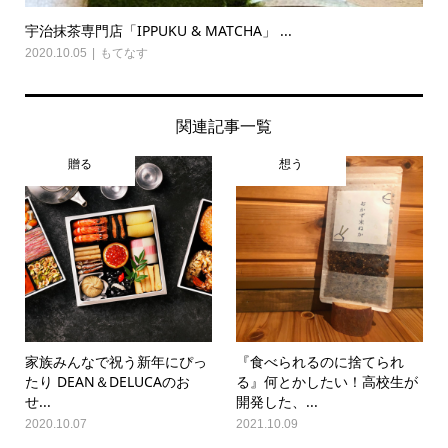
宇治抹茶専門店「IPPUKU & MATCHA」 ...
2020.10.05
もてなす
関連記事一覧
贈る
想う
家族みんなで祝う新年にぴっ
『食べられるのに捨てられ
たり DEAN＆DELUCAのお
る』何とかしたい！高校生が
せ...
開発した、...
2020.10.07
2021.10.09