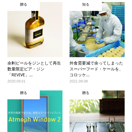
贈る
知る
余剰ビールをジンとして再生
外食需要減で余ってしまった
数量限定ビア・ジン
スーパーフード・ケールを、
「REVIVE」...
コロッケ...
2020.09.01
2021.09.08
贈る
贈る