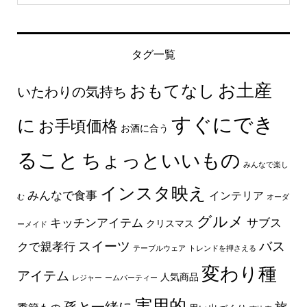
タグ一覧
お土産
おもてなし
いたわりの気持ち
すぐにでき
に
お手頃価格
お酒に合う
ること
ちょっといいもの
みんなで楽し
インスタ映え
みんなで食事
インテリア
む
オーダ
グルメ
キッチンアイテム
サブス
クリスマス
ーメイド
スイーツ
バス
クで親孝行
テーブルウェア
トレンドを押さえる
変わり種
アイテム
人気商品
レジャー
ームパーティー
実用的
孫と一緒に