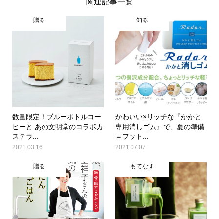
関連記事一覧
贈る
知る
数量限定！ブルーボトルコー
かわいい×リッチな『かかと
ヒーと あの文明堂のコラボカ
専用消しゴム』で、夏の準備
ステラ...
＝フット...
2021.03.16
2021.07.07
贈る
もてなす