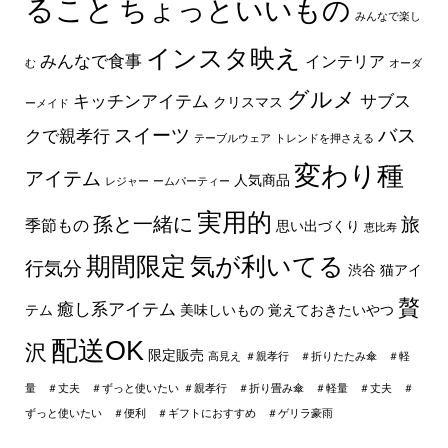
ること
ちょっといいもの
みんなで楽し
インスタ映え
みんなで食事
インテリア
む
オーダ
グルメ
キッチンアイテム
サブス
クリスマス
ーメイド
スイーツ
バス
クで親孝行
テーブルウェア
トレンドを押さえる
変わり種
アイテム
人気商品
レジャー
ームパーティー
実用的
孫と一緒に
旅
季節もの
思い出づくり
恵比寿
期間限定
気が利いてる
行気分
渋谷
猫アイ
贅
癒し系アイテム
テム
美味しいもの
覚えておきたいやつ
配送OK
沢
限定販売
高見え
＃親孝行 ＃折りたたみ傘 ＃軽
量 ＃丈夫 ＃ずっと使いたい
＃親孝行 ＃折り畳み傘 ＃軽量 ＃丈夫 ＃
ずっと使いたい ＃便利 ＃ギフトにおすすめ ＃ゲリラ豪雨