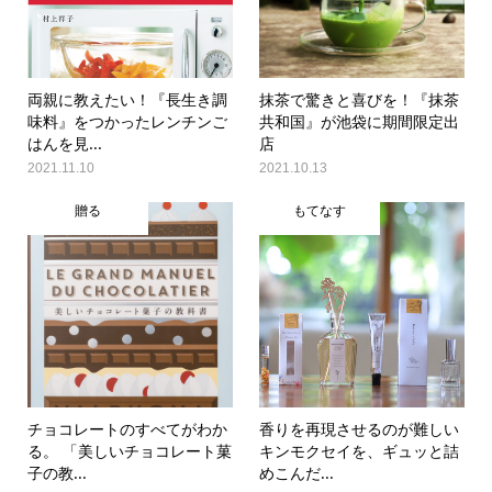
両親に教えたい！『長生き調
抹茶で驚きと喜びを！『抹茶
味料』をつかったレンチンご
共和国』が池袋に期間限定出
はんを見...
店
2021.11.10
2021.10.13
贈る
もてなす
チョコレートのすべてがわか
香りを再現させるのが難しい
る。 「美しいチョコレート菓
キンモクセイを、ギュッと詰
子の教...
めこんだ...