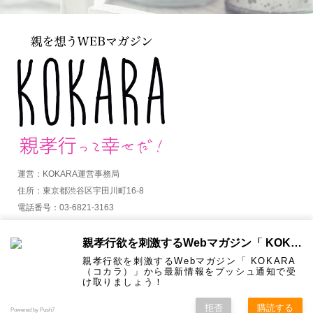
運営：KOKARA運営事務局
住所：東京都渋谷区宇田川町16-8
電話番号：03-6821-3163
MAIL：info@kokara.jp
親孝行欲を刺激するWebマガジン「 KOKARA（コカラ）」から通知を受け取る
詳しくはコチラ
親孝行欲を刺激するWebマガジン「 KOKARA
（コカラ）」から最新情報をプッシュ通知で受
け取りましょう！
拒否
購読する
Copyright ©
KOKARA. All Rights Reserved.
Powered by Push7