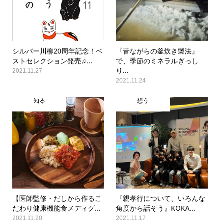
シルバー川柳20周年記念！ベ
『昔ながらの釜炊き製法』
ストセレクション発売♫...
で、季節のミネラルぎっし
り...
2021.11.27
2021.11.24
知る
想う
【医師監修・だしから作るこ
『親孝行について、いろんな
だわり健康機能食メディグ...
角度から話そう』KOKA...
2021.11.20
2021.11.17