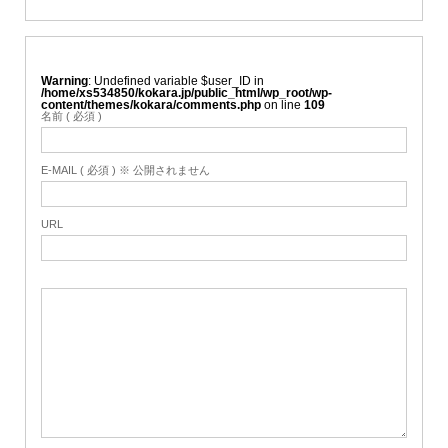
Warning
: Undefined variable $user_ID in
/home/xs534850/kokara.jp/public_html/wp_root/wp-
content/themes/kokara/comments.php
on line
109
名前 ( 必須 )
E-MAIL ( 必須 ) ※ 公開されません
URL