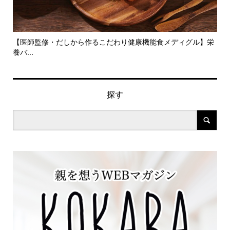
旬の
【医師監修・だしから作るこだわり健康機能食メディグル】栄
『
養バ...
ン..
探す