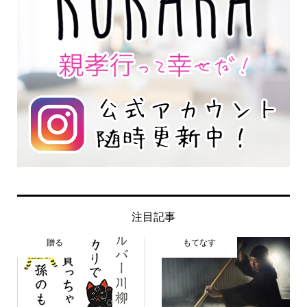
注目記事
贈る
もてなす