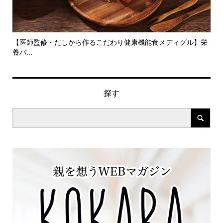
旬の
【医師監修・だしから作るこだわり健康機能食メディグル】栄
『
養バ...
ン..
探す