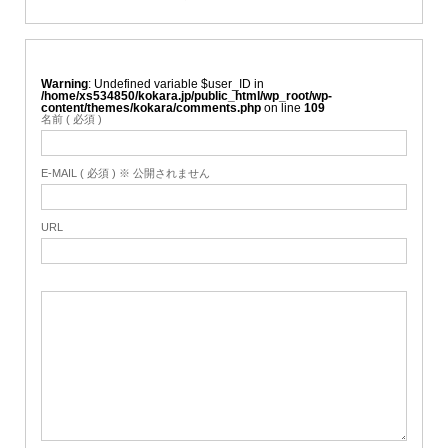
Warning
: Undefined variable $user_ID in
/home/xs534850/kokara.jp/public_html/wp_root/wp-
content/themes/kokara/comments.php
on line
109
名前 ( 必須 )
E-MAIL ( 必須 ) ※ 公開されません
URL