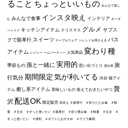
ること
ちょっといいもの
みんなで楽し
インスタ映え
みんなで食事
インテリア
む
オーダ
グルメ
キッチンアイテム
サブス
クリスマス
ーメイド
スイーツ
バス
クで親孝行
テーブルウェア
トレンドを押さえる
変わり種
アイテム
人気商品
レジャー
ームパーティー
実用的
孫と一緒に
旅
季節もの
思い出づくり
恵比寿
期間限定
気が利いてる
行気分
渋谷
猫アイ
贅
癒し系アイテム
テム
美味しいもの
覚えておきたいやつ
配送OK
沢
限定販売
高見え
＃親孝行 ＃折りたたみ傘 ＃軽
量 ＃丈夫 ＃ずっと使いたい
＃親孝行 ＃折り畳み傘 ＃軽量 ＃丈夫 ＃
ずっと使いたい ＃便利 ＃ギフトにおすすめ ＃ゲリラ豪雨