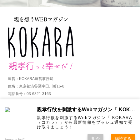
運営：KOKARA運営事務局
住所：東京都渋谷区宇田川町16-8
電話番号：03-6821-3163
MAIL：info@kokara.jp
親孝行欲を刺激するWebマガジン「 KOKARA（コカラ）」から通知を受け取る
詳しくはコチラ
親孝行欲を刺激するWebマガジン「 KOKARA
（コカラ）」から最新情報をプッシュ通知で受
け取りましょう！
拒否
購読する
Copyright ©
KOKARA. All Rights Reserved.
Powered by Push7