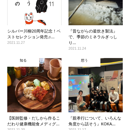
シルバー川柳20周年記念！ベ
『昔ながらの釜炊き製法』
ストセレクション発売♫...
で、季節のミネラルぎっし
り...
2021.11.27
2021.11.24
知る
想う
【医師監修・だしから作るこ
『親孝行について、いろんな
だわり健康機能食メディグ...
角度から話そう』KOKA...
2021.11.20
2021.11.17