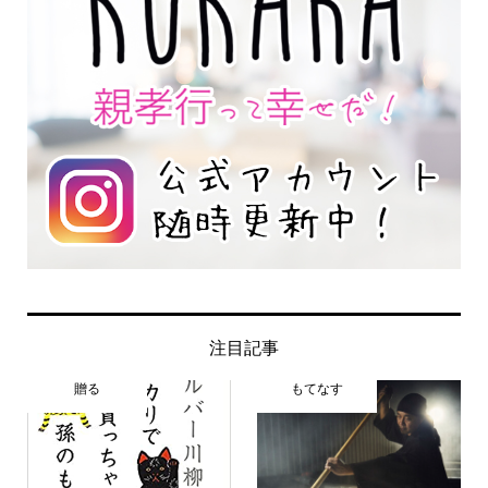
注目記事
贈る
もてなす