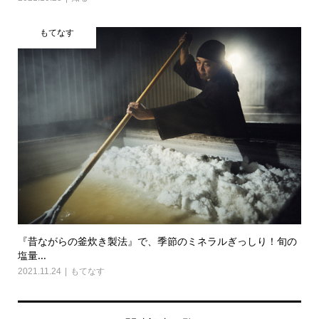
もてなす
『昔ながらの釜炊き製法』で、季節のミネラルぎっしり！旬の
塩量...
2021.11.24
もてなす