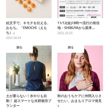
絵文字で、キモチを伝える、
11/12(金)18時〜流行の発信
おもち。『EMOCHI（えも
地・SHIBUYAから親孝...
ち）』
2021.10.15
2021.06.23
贈る
贈る
土が要らない！水やりも自
秋のおうちケアに仲間入りさ
動！ 超スマートな水耕栽培プ
せたい、おまもりアロマ発見
ランター
♪