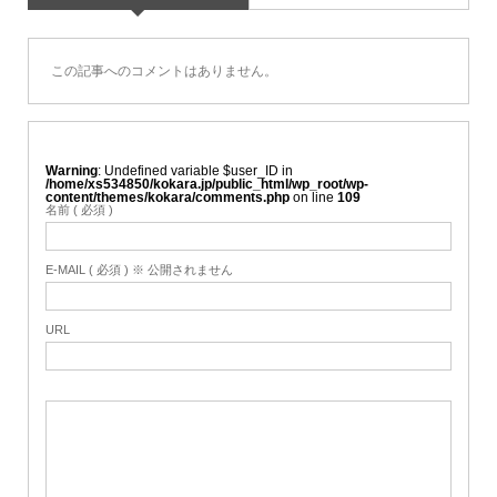
この記事へのコメントはありません。
Warning
: Undefined variable $user_ID in
/home/xs534850/kokara.jp/public_html/wp_root/wp-
content/themes/kokara/comments.php
on line
109
名前 ( 必須 )
E-MAIL ( 必須 ) ※ 公開されません
URL