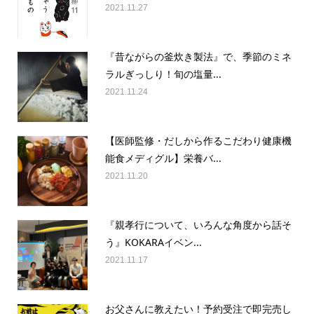
2021.11.27
『昔ながらの釜炊き製法』で、季節のミネ
ラルぎっしり！旬の塩量...
2021.11.24
【医師監修・だしから作るこだわり健康機
能食メディグル】栄養バ...
2021.11.20
『親孝行について、いろんな角度から話そ
う』KOKARAイベン...
2021.11.17
お父さんに教えたい！予約受注で即完売し