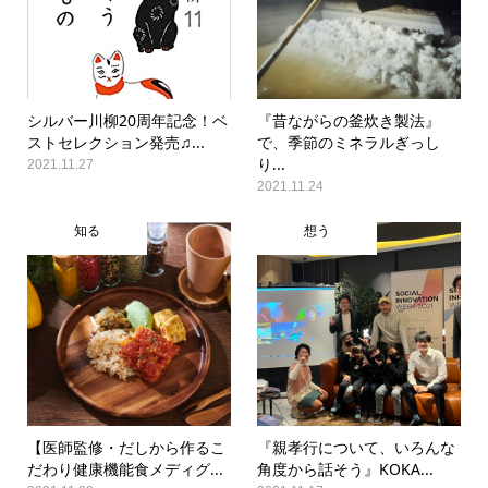
シルバー川柳20周年記念！ベ
『昔ながらの釜炊き製法』
ストセレクション発売♫...
で、季節のミネラルぎっし
り...
2021.11.27
2021.11.24
知る
想う
【医師監修・だしから作るこ
『親孝行について、いろんな
だわり健康機能食メディグ...
角度から話そう』KOKA...