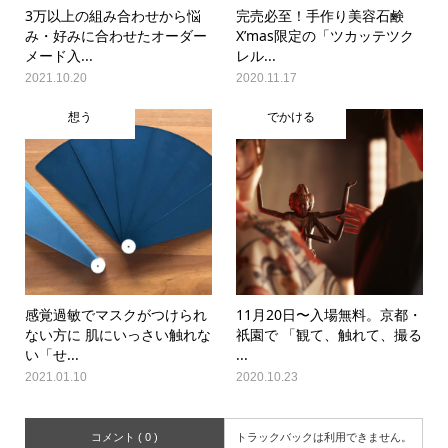
3万以上の組み合わせから悩
完売必至！手作り美容石鹸
み・好みに合わせたオーダー
X’mas限定の「ツカッテツク
メード入...
レル...
2021.10.20
2020.11.17
想う
でかける
感覚過敏でマスクがつけられ
11月20日〜入場無料。京都・
ない方に 肌にいっさい触れな
祇園で 「観て、触れて、撮る
い「せ...
...
2021.01.10
2020.10.23
コメント ( 0 )
トラックバックは利用できません。