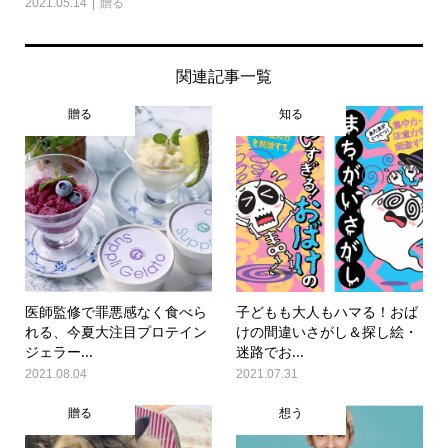
2021.05.14
贈る
関連記事一覧
贈る
知る
医師監修で罪悪感なく食べら
子どもも大人もハマる！おば
れる、今夏大注目プロテイン
けの間違いさがし＆探し絵・
ジェラー...
迷路でお...
2021.08.04
2021.07.31
贈る
想う