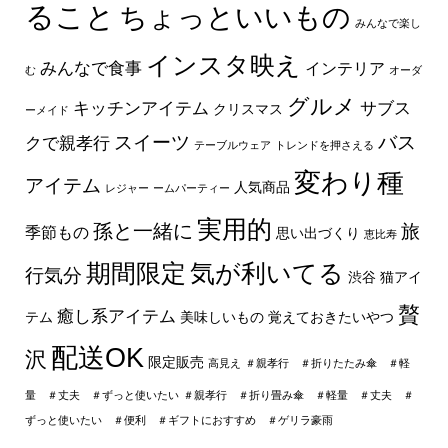
ること
ちょっといいもの
みんなで楽し
インスタ映え
みんなで食事
インテリア
む
オーダ
グルメ
キッチンアイテム
サブス
クリスマス
ーメイド
スイーツ
バス
クで親孝行
テーブルウェア
トレンドを押さえる
変わり種
アイテム
人気商品
レジャー
ームパーティー
実用的
孫と一緒に
旅
季節もの
思い出づくり
恵比寿
期間限定
気が利いてる
行気分
渋谷
猫アイ
贅
癒し系アイテム
テム
美味しいもの
覚えておきたいやつ
配送OK
沢
限定販売
高見え
＃親孝行 ＃折りたたみ傘 ＃軽
量 ＃丈夫 ＃ずっと使いたい
＃親孝行 ＃折り畳み傘 ＃軽量 ＃丈夫 ＃
ずっと使いたい ＃便利 ＃ギフトにおすすめ ＃ゲリラ豪雨