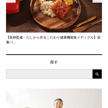
旬の
【医師監修・だしから作るこだわり健康機能食メディグル】栄
『
養バ...
ン..
探す