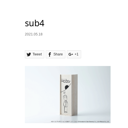
sub4
2021.05.18
Tweet
Share
+1