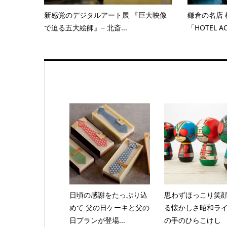
新感覚のデジタルアート展 『巨大映像
鎌倉の名店
で迫る五大絵師』− 北斎...
「HOTEL AO
日頃の感謝をたっぷり込
思わずほっこり笑
めて 父の日ケーキと父の
る懐かしさ昭和ラ
日プランが登場...
の手のひらこけし