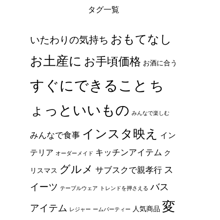
タグ一覧
おもてなし
いたわりの気持ち
お土産に
お手頃価格
お酒に合う
すぐにできること
ち
ょっといいもの
みんなで楽しむ
インスタ映え
みんなで食事
イン
キッチンアイテム
テリア
ク
オーダーメイド
グルメ
ス
サブスクで親孝行
リスマス
イーツ
バス
テーブルウェア
トレンドを押さえる
変
アイテム
人気商品
レジャー
ームパーティー