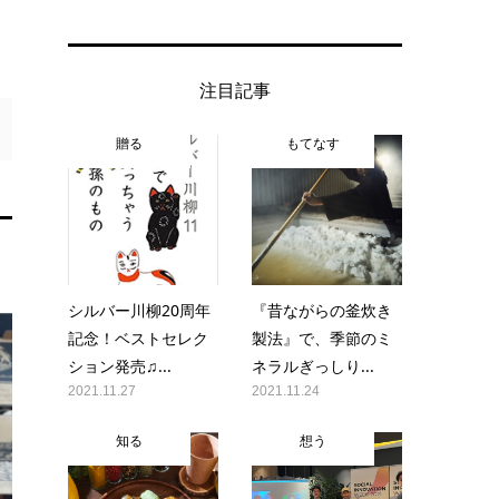
注目記事
贈る
もてなす
シルバー川柳20周年
『昔ながらの釜炊き
記念！ベストセレク
製法』で、季節のミ
ション発売♫...
ネラルぎっしり...
2021.11.27
2021.11.24
知る
想う