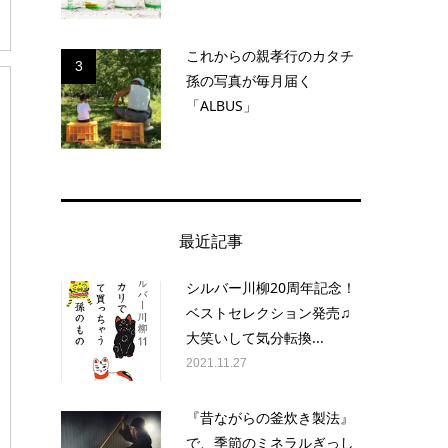
これからの親孝行のカタチ
3
孫の写真が毎月届く
「ALBUS」
最近記事
シルバー川柳20周年記念！
ベストセレクション発売♫
大笑いして気分転換...
2021.11.27
『昔ながらの釜炊き製法』
で、季節のミネラルぎっし