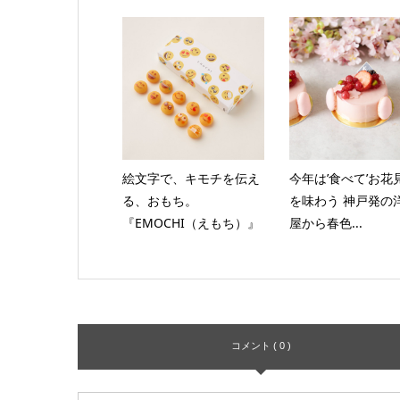
絵文字で、キモチを伝え
今年は’食べて’お花
る、おもち。
を味わう 神戸発の
『EMOCHI（えもち）』
屋から春色...
コメント ( 0 )