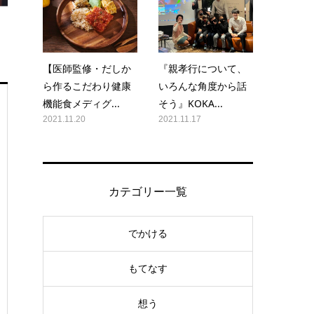
【医師監修・だしか
『親孝行について、
ら作るこだわり健康
いろんな角度から話
機能食メディグ...
そう』KOKA...
2021.11.20
2021.11.17
カテゴリー一覧
でかける
もてなす
想う