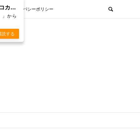
親孝行欲を刺激するWebマガジン「 KOKARA（コカラ）」から通知を受け取る
プライパシーポリシー
）」から
購読する