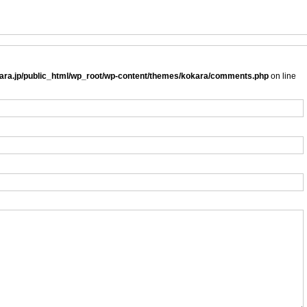
ra.jp/public_html/wp_root/wp-content/themes/kokara/comments.php
on line