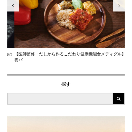


旬の
【医師監修・だしから作るこだわり健康機能食メディグル】栄
『
養バ...
ン..
探す