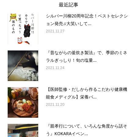
最近記事
シルバー川柳20周年記念！ベストセレクシ
ョン発売♫大笑いして...
2021.11.27
『昔ながらの釜炊き製法』で、季節のミネ
ラルぎっしり！旬の塩量...
2021.11.24
【医師監修・だしから作るこだわり健康機
能食メディグル】栄養バ...
2021.11.20
『親孝行について、いろんな角度から話そ
う』KOKARAイベン...