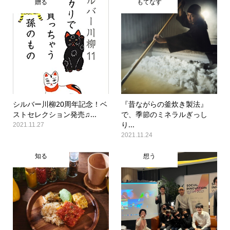
贈る
もてなす
シルバー川柳20周年記念！ベ
『昔ながらの釜炊き製法』
ストセレクション発売♫...
で、季節のミネラルぎっし
り...
2021.11.27
2021.11.24
知る
想う