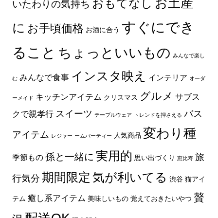
お土産
おもてなし
いたわりの気持ち
すぐにでき
に
お手頃価格
お酒に合う
ること
ちょっといいもの
みんなで楽し
インスタ映え
みんなで食事
インテリア
む
オーダ
グルメ
キッチンアイテム
サブス
クリスマス
ーメイド
スイーツ
バス
クで親孝行
テーブルウェア
トレンドを押さえる
変わり種
アイテム
人気商品
レジャー
ームパーティー
実用的
孫と一緒に
旅
季節もの
思い出づくり
恵比寿
期間限定
気が利いてる
行気分
渋谷
猫アイ
贅
癒し系アイテム
テム
美味しいもの
覚えておきたいやつ