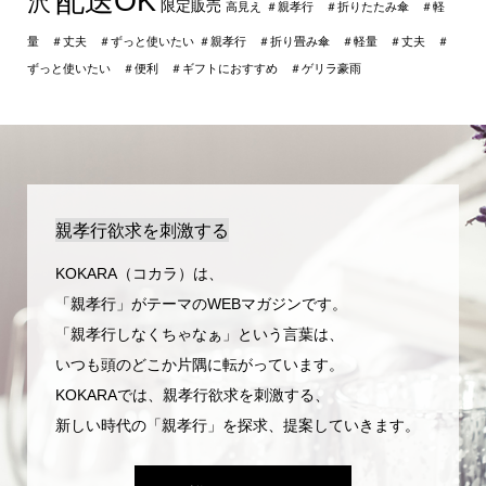
配送OK
沢
限定販売
高見え
＃親孝行 ＃折りたたみ傘 ＃軽
量 ＃丈夫 ＃ずっと使いたい
＃親孝行 ＃折り畳み傘 ＃軽量 ＃丈夫 ＃
ずっと使いたい ＃便利 ＃ギフトにおすすめ ＃ゲリラ豪雨
親孝行欲求を刺激する
KOKARA（コカラ）は、
「親孝行」がテーマのWEBマガジンです。
「親孝行しなくちゃなぁ」という言葉は、
いつも頭のどこか片隅に転がっています。
KOKARAでは、親孝行欲求を刺激する、
新しい時代の「親孝行」を探求、提案していきます。