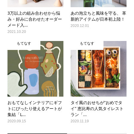
3万以上の組み合わせから悩
あの泡立ちと風味を守る、 革
み・好みに合わせたオーダー
新的アイテムが日本初上陸！
メード入...
2020.12.01
2021.10.20
もてなす
もてなす
おもてなしインテリアにギフ
タイ風のおせちが“おめでタ
トにぴったり使えるアートが
イ” 恵比寿の人気タイレスト
集結「L...
ラン「...
2020.09.15
2020.11.19