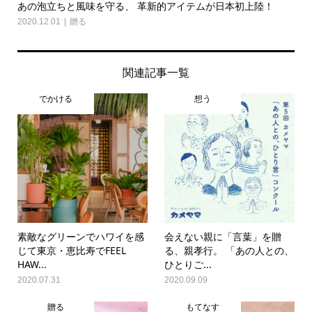
あの泡立ちと風味を守る、 革新的アイテムが日本初上陸！
2020.12.01
贈る
関連記事一覧
でかける
想う
素敵なグリーンでハワイを感
会えない親に「言葉」を贈
じて東京・恵比寿でFEEL
る、親孝行。 「あの人との、
HAW...
ひとりご...
2020.07.31
2020.09.09
贈る
もてなす