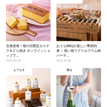
北海道発！母の日限定カステ
おうちBBQが楽しい季節到
ラ＆どら焼き オンラインショ
来！ 使い捨てグリルでラム肉
ップで...
パーテ...
2021.04.19
2021.05.06
もてなす
贈る