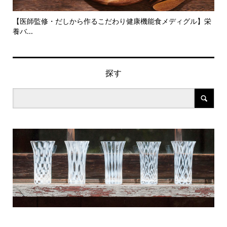
旬の
【医師監修・だしから作るこだわり健康機能食メディグル】栄
『
養バ...
ン..
探す