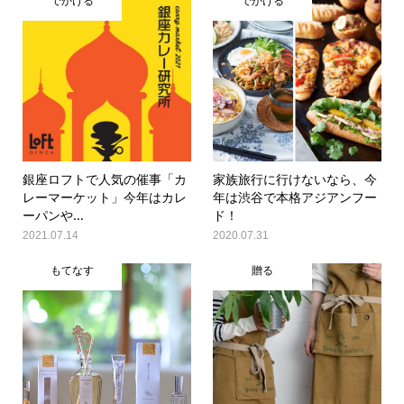
でかける
でかける
銀座ロフトで人気の催事「カ
家族旅行に行けないなら、今
レーマーケット」今年はカレ
年は渋谷で本格アジアンフー
ーパンや...
ド！
2021.07.14
2020.07.31
もてなす
贈る