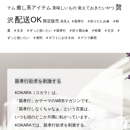
贅
癒し系アイテム
テム
美味しいもの
覚えておきたいやつ
配送OK
沢
限定販売
高見え
＃親孝行 ＃折りたたみ傘 ＃軽
量 ＃丈夫 ＃ずっと使いたい
＃親孝行 ＃折り畳み傘 ＃軽量 ＃丈夫 ＃
ずっと使いたい ＃便利 ＃ギフトにおすすめ ＃ゲリラ豪雨
親孝行欲求を刺激する
KOKARA（コカラ）は、
「親孝行」がテーマのWEBマガジンです。
「親孝行しなくちゃなぁ」という言葉は、
いつも頭のどこか片隅に転がっています。
KOKARAでは、親孝行欲求を刺激する、