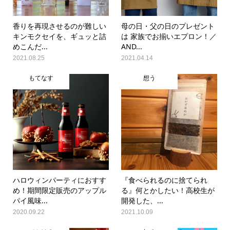
香りを再現させるのが難しい
母の日・父の日のプレゼント
キンモクセイを、ギュッと詰
は 家族でお揃いエプロン！／
めこんだ...
AND...
2021.08.25
2021.04.14
もてなす
想う
ハロウィンパーティにおすす
『食べられるのに捨てられ
め！期間限定販売のアップル
る』何とかしたい！高校生が
パイ風味...
開発した、...
2020.09.22
2021.10.09