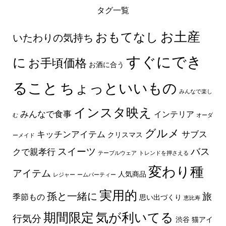
タグ一覧
お土産
おもてなし
いたわりの気持ち
すぐにでき
に
お手頃価格
お酒に合う
ること
ちょっといいもの
みんなで楽し
インスタ映え
みんなで食事
インテリア
む
オーダ
グルメ
キッチンアイテム
サブス
クリスマス
ーメイド
スイーツ
バス
クで親孝行
テーブルウェア
トレンドを押さえる
変わり種
アイテム
人気商品
レジャー
ームパーティー
実用的
孫と一緒に
旅
季節もの
思い出づくり
恵比寿
期間限定
気が利いてる
行気分
渋谷
猫アイ