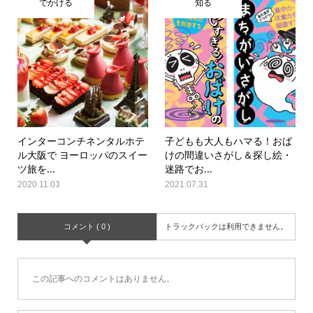
でかける
知る
インターコンチネンタルホテ
子どもも大人もハマる！おば
ル大阪で ヨーロッパのスイー
けの間違いさがし＆探し絵・
ツ旅を...
迷路でお...
2020.11.03
2021.07.31
コメント ( 0 )
トラックバックは利用できません。
この記事へのコメントはありません。