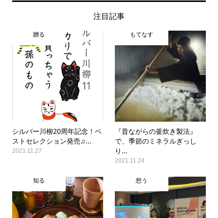
注目記事
贈る
もてなす
シルバー川柳20周年記念！ベ
『昔ながらの釜炊き製法』
ストセレクション発売♫...
で、季節のミネラルぎっし
り...
2021.11.27
2021.11.24
知る
想う