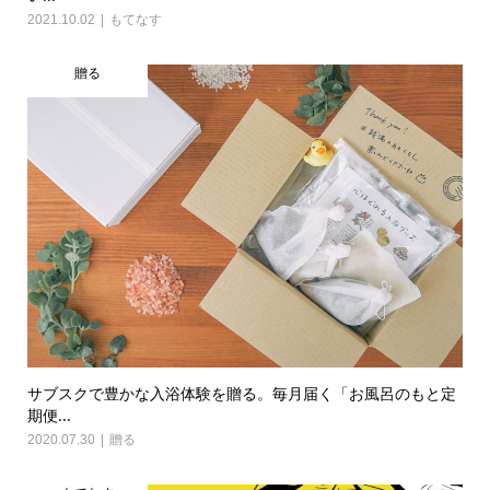
2021.10.02
もてなす
贈る
サブスクで豊かな入浴体験を贈る。毎月届く「お風呂のもと定
期便...
2020.07.30
贈る