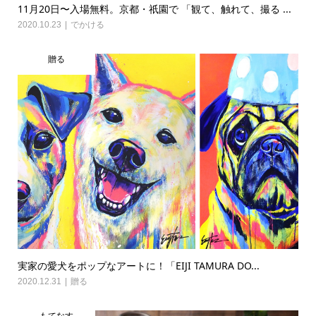
11月20日〜入場無料。京都・祇園で 「観て、触れて、撮る ...
2020.10.23
でかける
贈る
実家の愛犬をポップなアートに！「EIJI TAMURA DO...
2020.12.31
贈る
もてなす