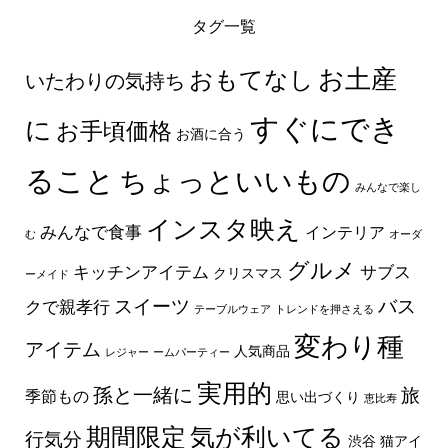
タグ一覧
お土産
おもてなし
いたわりの気持ち
すぐにでき
に
お手頃価格
お酒に合う
ること
ちょっといいもの
みんなで楽し
インスタ映え
みんなで食事
インテリア
む
オーダ
グルメ
キッチンアイテム
サブス
クリスマス
ーメイド
スイーツ
バス
クで親孝行
テーブルウェア
トレンドを押さえる
変わり種
アイテム
人気商品
レジャー
ームパーティー
実用的
孫と一緒に
旅
季節もの
思い出づくり
恵比寿
期間限定
気が利いてる
行気分
渋谷
猫アイ