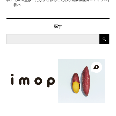
養バ...
ン..
探す