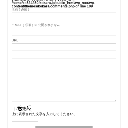
/home/xs534850/kokara.jp/public_html/wp_root/wp-
content/themes/kokara/comments.php
on line
109
名前 ( 必須 )
E-MAIL ( 必須 ) ※ 公開されません
URL
上に表示された文字を入力してください。