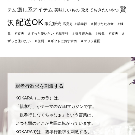
贅
癒し系アイテム
テム
美味しいもの
覚えておきたいやつ
配送OK
沢
限定販売
高見え
＃親孝行 ＃折りたたみ傘 ＃軽
量 ＃丈夫 ＃ずっと使いたい
＃親孝行 ＃折り畳み傘 ＃軽量 ＃丈夫 ＃
ずっと使いたい ＃便利 ＃ギフトにおすすめ ＃ゲリラ豪雨
親孝行欲求を刺激する
KOKARA（コカラ）は、
「親孝行」がテーマのWEBマガジンです。
「親孝行しなくちゃなぁ」という言葉は、
いつも頭のどこか片隅に転がっています。
KOKARAでは、親孝行欲求を刺激する、