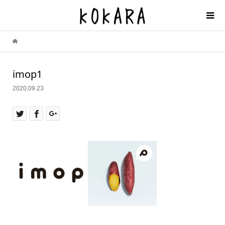
imop1
2020.09.23