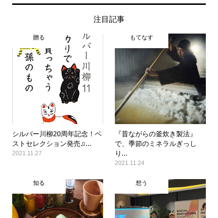
注目記事
贈る
もてなす
シルバー川柳20周年記念！ベ
『昔ながらの釜炊き製法』
ストセレクション発売♫...
で、季節のミネラルぎっし
り...
2021.11.27
2021.11.24
知る
想う