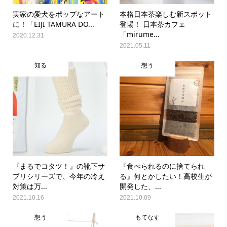
実家の愛犬をポップなアート
本格日本茶楽しむ新スポット
に！「EIJI TAMURA DO...
登場！ 日本茶カフェ
「mirume...
2020.12.31
2021.05.11
知る
想う
『まるでコタツ！』の靴下サ
『食べられるのに捨てられ
プリシリーズで、今年の冷え
る』何とかしたい！高校生が
対策は万...
開発した、...
2021.10.16
2021.10.09
想う
もてなす