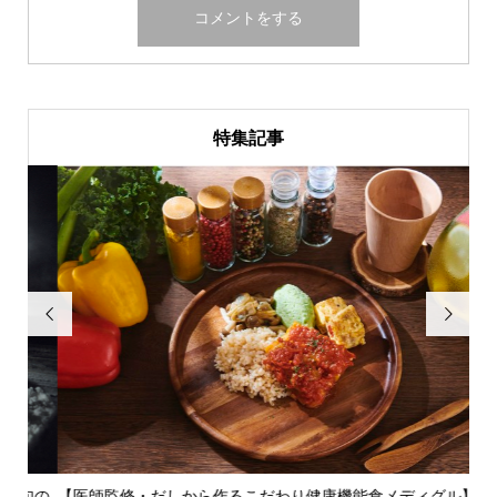
特集記事


旬の
【医師監修・だしから作るこだわり健康機能食メディグル】栄
『