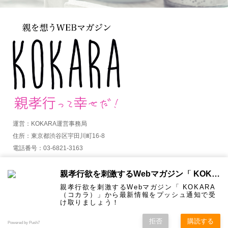
運営：KOKARA運営事務局
住所：東京都渋谷区宇田川町16-8
電話番号：03-6821-3163
MAIL：info@kokara.jp
親孝行欲を刺激するWebマガジン「 KOKARA（コカラ）」から通知を受け取る
詳しくはコチラ
親孝行欲を刺激するWebマガジン「 KOKARA
（コカラ）」から最新情報をプッシュ通知で受
け取りましょう！
拒否
購読する
Copyright ©
KOKARA. All Rights Reserved.
Powered by Push7