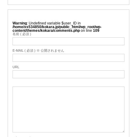
Warning
: Undefined variable $user_ID in
/home/xs534850/kokara.jp/public_html/wp_root/wp-
content/themes/kokara/comments.php
on line
109
名前 ( 必須 )
E-MAIL ( 必須 ) ※ 公開されません
URL