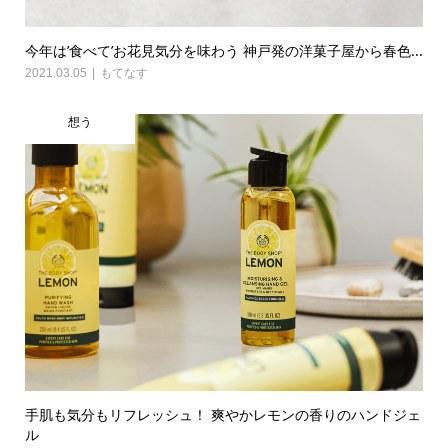
今年は’食べて’お花見気分を味わう 神戸発の洋菓子屋から春色...
2021.03.05
もてなす
想う
手肌も気分もリフレッシュ！ 爽やかレモンの香りのハンドジェ
ル