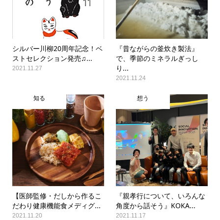
シルバー川柳20周年記念！ベ
『昔ながらの釜炊き製法』
ストセレクション発売♫...
で、季節のミネラルぎっし
り...
2021.11.27
2021.11.24
知る
想う
【医師監修・だしから作るこ
『親孝行について、いろんな
だわり健康機能食メディグ...
角度から話そう』KOKA...
2021.11.20
2021.11.17