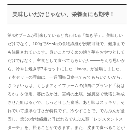
美味しいだけじゃない、栄養面にも期待！
第4次ブームが到来していると言われる「焼き芋」。美味しい
だけでなく、100gで3〜4gの食物繊維が摂取可能で、健康面で
も注目されています。良いことづくめの焼き芋をおやつとして
だけではなく、主食として食べてもらいたい───そんな思いか
ら、冷やし焼き芋7本セットにした「imop」が登場しました。
７本セットの理由は、一週間毎日食べてみてもらいたいから。
さつまいもは、くしまアオイファームの独自にブランド「葵は
るか」を使用。葵はるかは、宮崎の土壌、減農薬で栽培し熟成
させた紅はるかで、しっとりした食感、あと味はスッキリ、そ
れでいて濃厚な甘さが特長です。冷やすことで、でんぷんが凝
固し、第3の食物繊維と呼ばれるでんぷん類「レジスタントス
ターチ」を、摂ることができます。また、皮まで食べることが