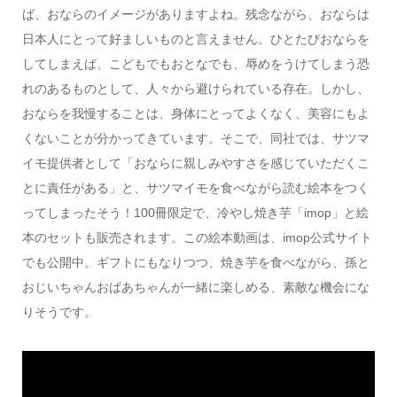
ば、おならのイメージがありますよね。残念ながら、おならは
日本人にとって好ましいものと言えません。ひとたびおならを
してしまえば、こどもでもおとなでも、辱めをうけてしまう恐
れのあるものとして、人々から避けられている存在。しかし、
おならを我慢することは、身体にとってよくなく、美容にもよ
くないことが分かってきています。そこで、同社では、サツマ
イモ提供者として「おならに親しみやすさを感じていただくこ
とに責任がある」と、サツマイモを食べながら読む絵本をつく
ってしまったそう！100冊限定で、冷やし焼き芋「imop」と絵
本のセットも販売されます。この絵本動画は、imop公式サイト
でも公開中。ギフトにもなりつつ、焼き芋を食べながら、孫と
おじいちゃんおばあちゃんが一緒に楽しめる、素敵な機会にな
りそうです。