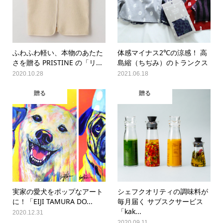
ふわふわ軽い、本物のあたた
体感マイナス2℃の涼感！ 高
さを贈る PRISTINE の「リ...
島縮（ちぢみ）のトランクス
2020.10.28
2021.06.18
贈る
贈る
実家の愛犬をポップなアート
シェフクオリティの調味料が
に！「EIJI TAMURA DO...
毎月届く サブスクサービス
「kak...
2020.12.31
2020.09.11