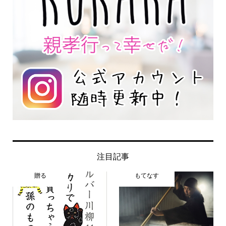
注目記事
贈る
もてなす