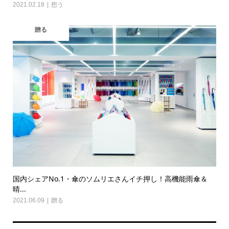
2021.02.18
想う
贈る
国内シェアNo.1・傘のソムリエさんイチ押し！高機能雨傘＆
晴...
2021.06.09
贈る