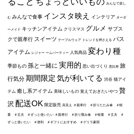
ること
ちょっといいもの
みんなで楽し
インスタ映え
みんなで食事
インテリア
む
オーダ
グルメ
キッチンアイテム
サブス
クリスマス
ーメイド
スイーツ
バス
クで親孝行
テーブルウェア
トレンドを押さえる
変わり種
アイテム
人気商品
レジャー
ームパーティー
実用的
孫と一緒に
旅
季節もの
思い出づくり
恵比寿
期間限定
気が利いてる
行気分
渋谷
猫アイ
贅
癒し系アイテム
テム
美味しいもの
覚えておきたいやつ
配送OK
沢
限定販売
高見え
＃親孝行 ＃折りたたみ傘 ＃軽
量 ＃丈夫 ＃ずっと使いたい
＃親孝行 ＃折り畳み傘 ＃軽量 ＃丈夫 ＃
ずっと使いたい ＃便利 ＃ギフトにおすすめ ＃ゲリラ豪雨