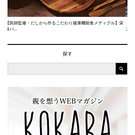
】栄
『親孝行について、いろんな角度から話そう』KOKARAイベ
お
ン...
×芋.
探す