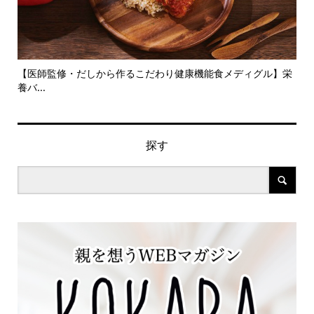
旬の
【医師監修・だしから作るこだわり健康機能食メディグル】栄
『
養バ...
ン..
探す