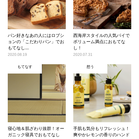
パン好きなあの人にはロブシ
西海岸スタイルの人気パイで
ョンの「こだわりパン」でお
ボリューム満点におもてな
もてなし...
し！
2020.08.19
2020.07.31
もてなす
想う
寝心地＆肌ざわり抜群！オー
手肌も気分もリフレッシュ！
ガニック寝具でおもてなし
爽やかレモンの香りのハンド