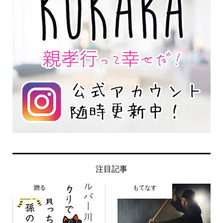
注目記事
贈る
もてなす