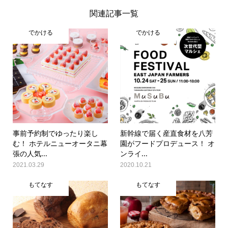
関連記事一覧
でかける
でかける
事前予約制でゆったり楽し
新幹線で届く産直食材を八芳
む！ ホテルニューオータニ幕
園がフードプロデュース！ オ
張の人気...
ンライ...
2021.03.29
2020.10.21
もてなす
もてなす