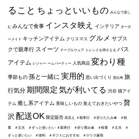
ること
ちょっといいもの
みんなで楽し
インスタ映え
みんなで食事
インテリア
む
オーダ
グルメ
キッチンアイテム
サブス
クリスマス
ーメイド
スイーツ
バス
クで親孝行
テーブルウェア
トレンドを押さえる
変わり種
アイテム
人気商品
レジャー
ームパーティー
実用的
孫と一緒に
旅
季節もの
思い出づくり
恵比寿
期間限定
気が利いてる
行気分
渋谷
猫アイ
贅
癒し系アイテム
テム
美味しいもの
覚えておきたいやつ
配送OK
沢
限定販売
高見え
＃親孝行 ＃折りたたみ傘 ＃軽
量 ＃丈夫 ＃ずっと使いたい
＃親孝行 ＃折り畳み傘 ＃軽量 ＃丈夫 ＃
ずっと使いたい ＃便利 ＃ギフトにおすすめ ＃ゲリラ豪雨