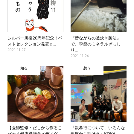
シルバー川柳20周年記念！ベ
『昔ながらの釜炊き製法』
ストセレクション発売♫...
で、季節のミネラルぎっし
り...
2021.11.27
2021.11.24
知る
想う
【医師監修・だしから作るこ
『親孝行について、いろんな
だわり健康機能食メディグ...
角度から話そう』KOKA...