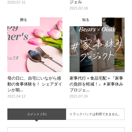
ジェル
2020.07.31
2021.02.18
贈る
知る
母の日に、自宅にいながら感
家事代行＋食品宅配＝『家事
動の食事体験を！ シェアダイ
の負担を軽減！』＃家事休み
ンが期...
プロジェ...
2021.04.12
2021.07.24
コメント ( 0 )
トラックバックは利用できません。