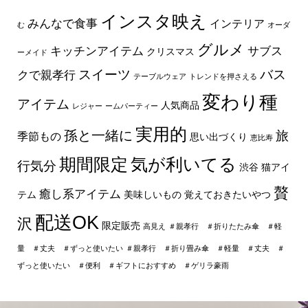
インスタ映え
みんなで食事
インテリア
む
オーダ
グルメ
キッチンアイテム
サブス
クリスマス
ーメイド
スイーツ
バス
クで親孝行
テーブルウェア
トレンドを押さえる
変わり種
アイテム
人気商品
レジャー
ームパーティー
実用的
孫と一緒に
旅
季節もの
思い出づくり
恵比寿
期間限定
気が利いてる
行気分
渋谷
猫アイ
贅
癒し系アイテム
テム
美味しいもの
覚えておきたいやつ
配送OK
沢
限定販売
高見え
＃親孝行 ＃折りたたみ傘 ＃軽
量 ＃丈夫 ＃ずっと使いたい
＃親孝行 ＃折り畳み傘 ＃軽量 ＃丈夫 ＃
ずっと使いたい ＃便利 ＃ギフトにおすすめ ＃ゲリラ豪雨