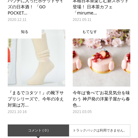
パウチに入ったポケットサイ
本格日本茶楽しむ新スポット
ズの日本酒！ 「GO
登場！ 日本茶カフェ
POCKET...
「mirume...
2020.12.11
2021.05.11
知る
もてなす
『まるでコタツ！』の靴下サ
今年は’食べて’お花見気分を味
プリシリーズで、今年の冷え
わう 神戸発の洋菓子屋から春
対策は万...
色...
2021.10.16
2021.03.05
コメント ( 0 )
トラックバックは利用できません。