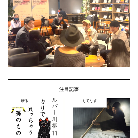
注目記事
贈る
もてなす