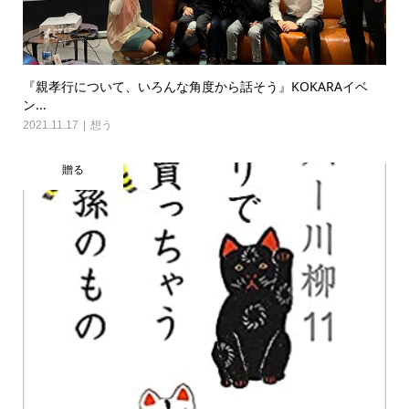
『親孝行について、いろんな角度から話そう』KOKARAイベ
ン...
2021.11.17
想う
贈る