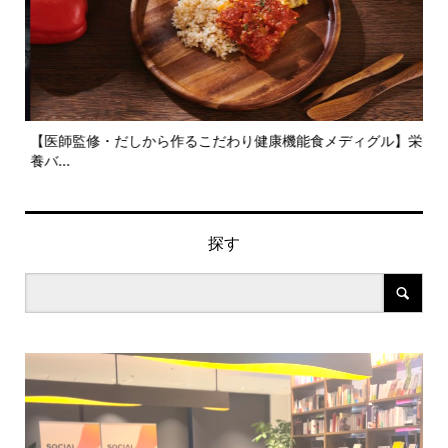
旬の
【医師監修・だしから作るこだわり健康機能食メディグル】栄
『
養バ...
ン..
探す