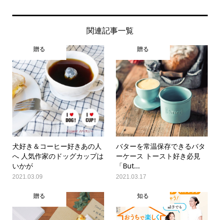
関連記事一覧
贈る
贈る
犬好き＆コーヒー好きあの人
バターを常温保存できるバタ
へ 人気作家のドッグカップは
ーケース トースト好き必見
いかが
「But...
2021.03.09
2021.03.17
贈る
知る