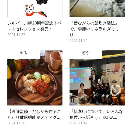
シルバー川柳20周年記念！ベ
『昔ながらの釜炊き製法』
ストセレクション発売♫...
で、季節のミネラルぎっし
り...
2021.11.27
2021.11.24
知る
想う
【医師監修・だしから作るこ
『親孝行について、いろんな
だわり健康機能食メディグ...
角度から話そう』KOKA...
2021.11.20
2021.11.17