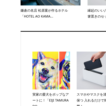
鎌倉の名店 松原案が作るホテル
縁起のいい
「HOTEL AO KAMA...
箸置きのセ
実家の愛犬をポップなア
スマホやマスクを
ートに！「EIJI TAMURA
保つ 入れるだけで