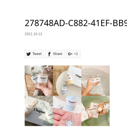
278748AD-C882-41EF-BB
2021.10.12
Tweet
Share
+1