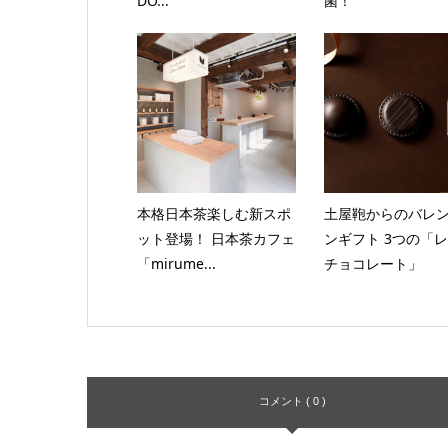
DO...
菌！
本格日本茶楽しむ新スポ
土屋鞄からのバレ
ット登場！ 日本茶カフェ
ンギフト 3つの「
「mirume...
チョコレート」
コメント ( 0 )