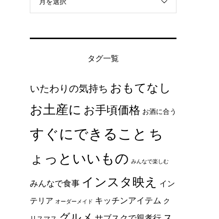
月を選択
タグ一覧
おもてなし
いたわりの気持ち
お土産に
お手頃価格
お酒に合う
すぐにできること
ち
ょっといいもの
みんなで楽しむ
インスタ映え
みんなで食事
イン
キッチンアイテム
テリア
ク
オーダーメイド
グルメ
ス
サブスクで親孝行
リスマス