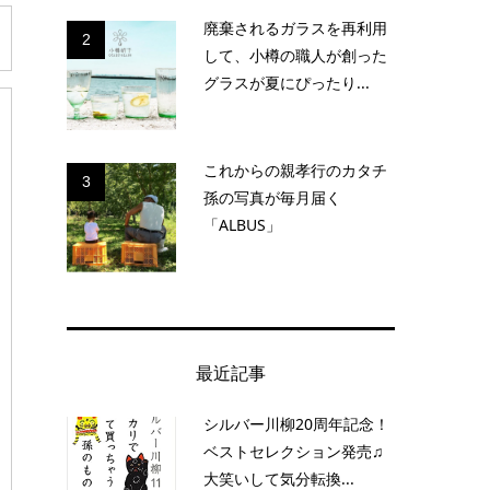
廃棄されるガラスを再利用
2
して、小樽の職人が創った
グラスが夏にぴったり...
これからの親孝行のカタチ
3
孫の写真が毎月届く
「ALBUS」
最近記事
シルバー川柳20周年記念！
ベストセレクション発売♫
大笑いして気分転換...