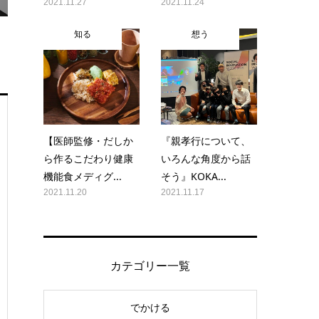
2021.11.27
2021.11.24
知る
想う
【医師監修・だしか
『親孝行について、
ら作るこだわり健康
いろんな角度から話
機能食メディグ...
そう』KOKA...
2021.11.20
2021.11.17
カテゴリー一覧
でかける