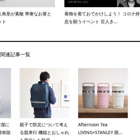
八角形が素敵 華奢なお箸と
着物を着ておでかけしよう！ コロナ終
ット
息を願うイベント 百人き...
関連記事一覧
清潔に
親子で防災について考え
Afternoon Tea
簡単除
る親孝行 機能とおしゃれ
LIVING×STANLEY 限...