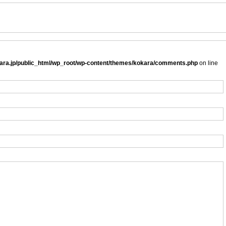
ra.jp/public_html/wp_root/wp-content/themes/kokara/comments.php
on line