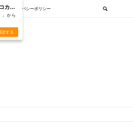
親孝行欲を刺激するWebマガジン「 KOKARA（コカラ）」から通知を受け取る
プライパシーポリシー
）」から
購読する