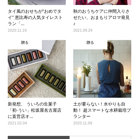
タイ風のおせちが“おめでタ
秋のおうちケアに仲間入りさ
イ” 恵比寿の人気タイレスト
せたい、おまもりアロマ発見
ラン「...
♪
2020.11.19
2021.09.29
贈る
贈る
新発想、 ういろの生菓子
土が要らない！水やりも自
「初-うい」松坂屋名古屋店
動！ 超スマートな水耕栽培プ
に直営店オ...
ランター
2021.02.04
2020.11.09