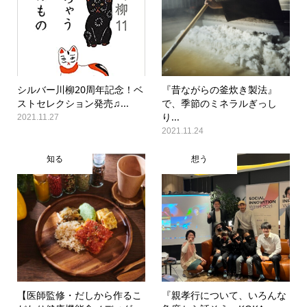
シルバー川柳20周年記念！ベ
『昔ながらの釜炊き製法』
ストセレクション発売♫...
で、季節のミネラルぎっし
り...
2021.11.27
2021.11.24
知る
想う
【医師監修・だしから作るこ
『親孝行について、いろんな