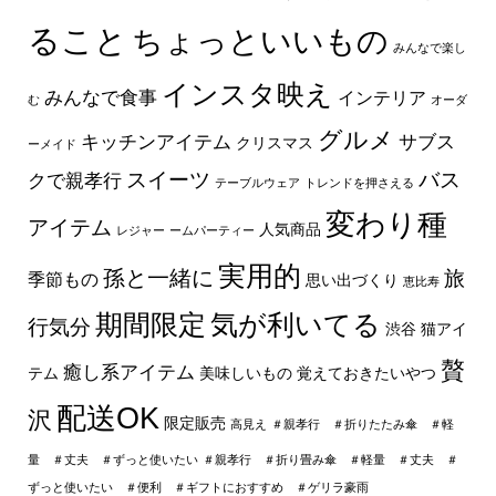
ること
ちょっといいもの
みんなで楽し
インスタ映え
みんなで食事
インテリア
む
オーダ
グルメ
キッチンアイテム
サブス
クリスマス
ーメイド
スイーツ
バス
クで親孝行
テーブルウェア
トレンドを押さえる
変わり種
アイテム
人気商品
レジャー
ームパーティー
実用的
孫と一緒に
旅
季節もの
思い出づくり
恵比寿
期間限定
気が利いてる
行気分
渋谷
猫アイ
贅
癒し系アイテム
テム
美味しいもの
覚えておきたいやつ
配送OK
沢
限定販売
高見え
＃親孝行 ＃折りたたみ傘 ＃軽
量 ＃丈夫 ＃ずっと使いたい
＃親孝行 ＃折り畳み傘 ＃軽量 ＃丈夫 ＃
ずっと使いたい ＃便利 ＃ギフトにおすすめ ＃ゲリラ豪雨