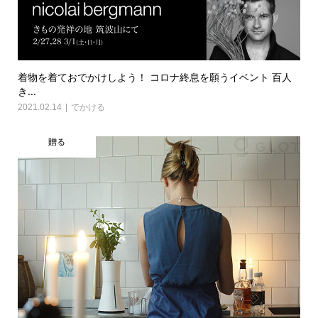
着物を着ておでかけしよう！ コロナ終息を願うイベント 百人
き...
2021.02.14
でかける
贈る