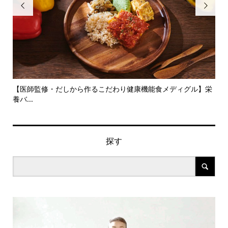


旬の
【医師監修・だしから作るこだわり健康機能食メディグル】栄
『
養バ...
ン..
探す