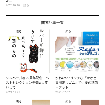
ぷ...
2020.09.07
贈る
関連記事一覧
贈る
知る
シルバー川柳20周年記念！ベ
かわいい×リッチな『かかと
ストセレクション発売♫大笑
専用消しゴム』で、夏の準備
いして...
＝フット...
2021.11.27
2021.07.07
想う
知る