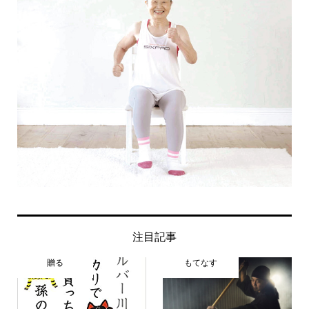
注目記事
贈る
もてなす