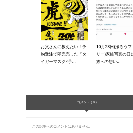
お父さんに教えたい！予
10月23日(撮ろう
約受注で即完売した『タ
リー)家族写真の日
イガーマスク×芋...
族への想い...
コメント ( 0 )
この記事へのコメントはありません。