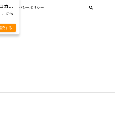
親孝行欲を刺激するWebマガジン「 KOKARA（コカラ）」から通知を受け取る
プライパシーポリシー
）」から
購読する