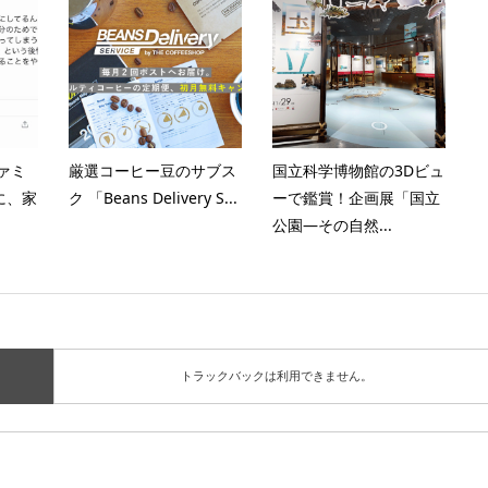
ファミ
厳選コーヒー豆のサブス
国立科学博物館の3Dビュ
に、家
ク 「Beans Delivery S...
ーで鑑賞！企画展「国立
公園―その自然...
トラックバックは利用できません。