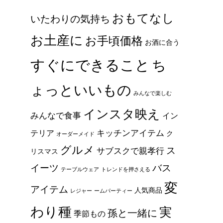
おもてなし
いたわりの気持ち
お土産に
お手頃価格
お酒に合う
すぐにできること
ち
ょっといいもの
みんなで楽しむ
インスタ映え
みんなで食事
イン
キッチンアイテム
テリア
ク
オーダーメイド
グルメ
ス
サブスクで親孝行
リスマス
イーツ
バス
テーブルウェア
トレンドを押さえる
変
アイテム
人気商品
レジャー
ームパーティー
わり種
実
孫と一緒に
季節もの