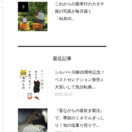
これからの親孝行のカタチ
3
孫の写真が毎月届く
「ALBUS」
最近記事
シルバー川柳20周年記念！
ベストセレクション発売♫
大笑いして気分転換...
2021.11.27
『昔ながらの釜炊き製法』
で、季節のミネラルぎっし
り！旬の塩量り売りで...