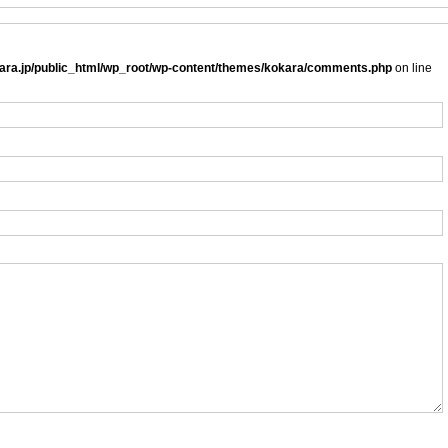
ra.jp/public_html/wp_root/wp-content/themes/kokara/comments.php
on line