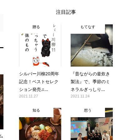
注目記事
贈る
もてなす
シルバー川柳20周年
『昔ながらの釜炊き
記念！ベストセレク
製法』で、季節のミ
ション発売♫...
ネラルぎっしり...
2021.11.27
2021.11.24
知る
想う
ム