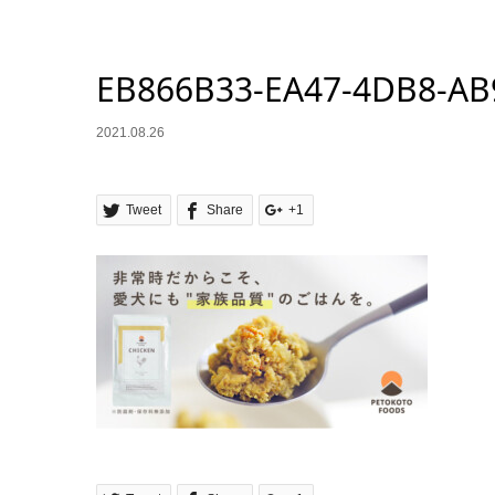
EB866B33-EA47-4DB8-AB
2021.08.26
Tweet
Share
+1