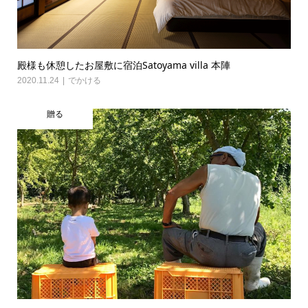
殿様も休憩したお屋敷に宿泊Satoyama villa 本陣
2020.11.24
でかける
贈る