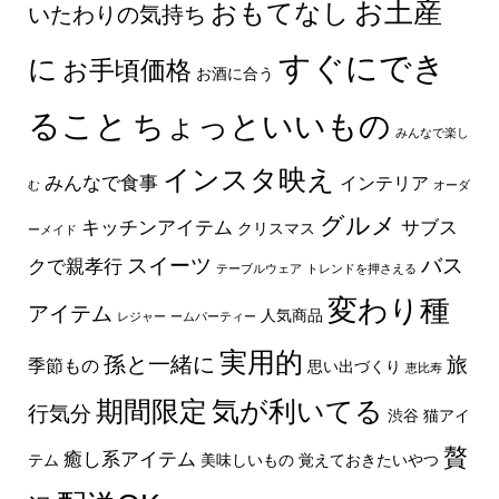
お土産
おもてなし
いたわりの気持ち
すぐにでき
に
お手頃価格
お酒に合う
ること
ちょっといいもの
みんなで楽し
インスタ映え
みんなで食事
インテリア
む
オーダ
グルメ
キッチンアイテム
サブス
クリスマス
ーメイド
スイーツ
バス
クで親孝行
テーブルウェア
トレンドを押さえる
変わり種
アイテム
人気商品
レジャー
ームパーティー
実用的
孫と一緒に
旅
季節もの
思い出づくり
恵比寿
期間限定
気が利いてる
行気分
渋谷
猫アイ
贅
癒し系アイテム
テム
美味しいもの
覚えておきたいやつ