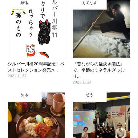
贈る
もてなす
シルバー川柳20周年記念！ベ
『昔ながらの釜炊き製法』
ストセレクション発売♫...
で、季節のミネラルぎっし
り...
2021.11.27
2021.11.24
知る
想う