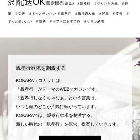
配送OK
沢
限定販売
高見え
＃親孝行 ＃折りたたみ傘 ＃軽
量 ＃丈夫 ＃ずっと使いたい
＃親孝行 ＃折り畳み傘 ＃軽量 ＃丈夫 ＃
ずっと使いたい ＃便利 ＃ギフトにおすすめ ＃ゲリラ豪雨
親孝行欲求を刺激する
KOKARA（コカラ）は、
「親孝行」がテーマのWEBマガジンです。
「親孝行しなくちゃなぁ」という言葉は、
いつも頭のどこか片隅に転がっています。
KOKARAでは、親孝行欲求を刺激する、
新しい時代の「親孝行」を探求、提案していきます。