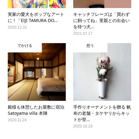
実家の愛犬をポップなアート
キャッチフレーズは「買わず
に！「EIJI TAMURA DO...
に飼ってね」里親との出会い
を待つ犬...
2020.12.31
2021.07.17
でかける
想う
殿様も休憩したお屋敷に宿泊
手作りオーナメントを贈る 帆
Satoyama villa 本陣
布の老舗・タケヤリからキッ
トが登...
2020.11.24
2020.10.19