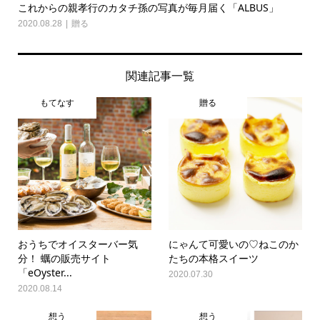
これからの親孝行のカタチ孫の写真が毎月届く「ALBUS」
2020.08.28
贈る
関連記事一覧
もてなす
贈る
おうちでオイスターバー気
にゃんて可愛いの♡ねこのか
分！ 蠣の販売サイト
たちの本格スイーツ
「eOyster...
2020.07.30
2020.08.14
想う
想う