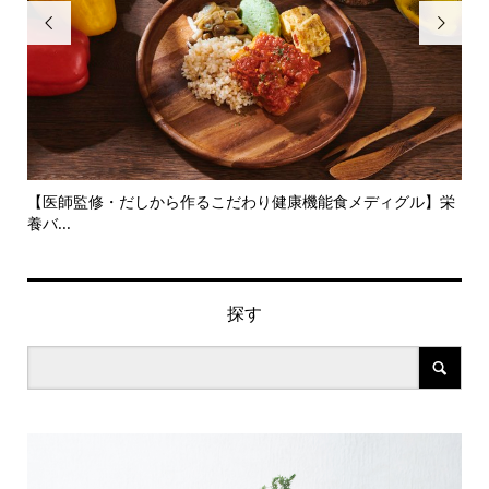


旬の
【医師監修・だしから作るこだわり健康機能食メディグル】栄
『
養バ...
ン..
探す