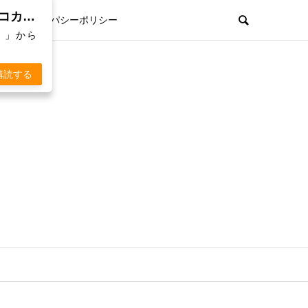
親孝行欲を刺激するWebマガジン「 KOKARA（コカラ）」から通知を受け取る
プライパシーポリシー
）」から
購読する