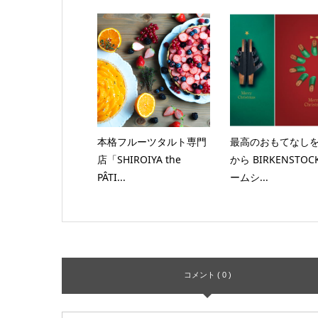
本格フルーツタルト専門
最高のおもてなし
店「SHIROIYA the
から BIRKENSTO
PÂTI...
ームシ...
コメント ( 0 )