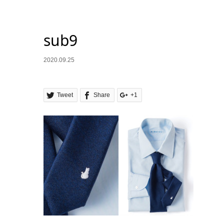
sub9
2020.09.25
Tweet
Share
+1