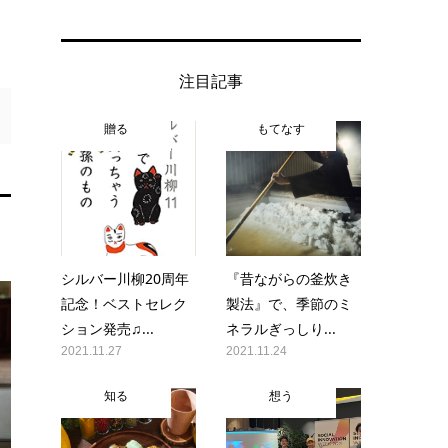
注目記事
贈る
もてなす
シルバー川柳20周年
『昔ながらの釜炊き
記念！ベストセレク
製法』で、季節のミ
ション発売♫...
ネラルぎっしり...
2021.11.27
2021.11.24
知る
想う