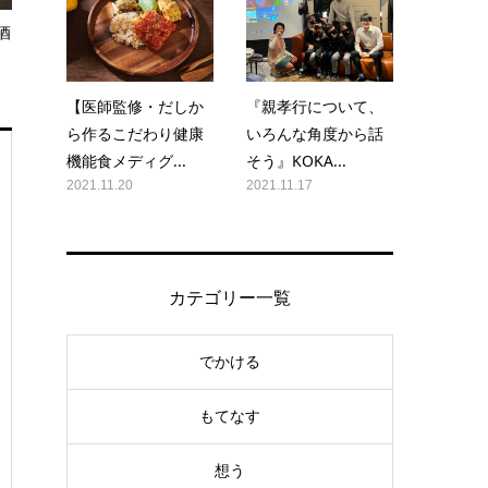
酒
【医師監修・だしか
『親孝行について、
ら作るこだわり健康
いろんな角度から話
機能食メディグ...
そう』KOKA...
2021.11.20
2021.11.17
カテゴリー一覧
でかける
もてなす
想う