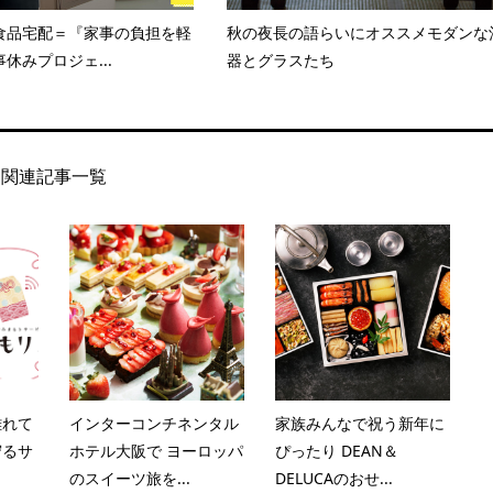
食品宅配＝『家事の負担を軽
秋の夜長の語らいにオススメモダンな
休みプロジェ...
器とグラスたち
関連記事一覧
離れて
インターコンチネンタル
家族みんなで祝う新年に
守るサ
ホテル大阪で ヨーロッパ
ぴったり DEAN＆
のスイーツ旅を...
DELUCAのおせ...