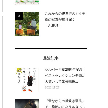
これからの親孝行のカタチ
3
孫の写真が毎月届く
「ALBUS」
最近記事
シルバー川柳20周年記念！
ベストセレクション発売♫
大笑いして気分転換...
2021.11.27
『昔ながらの釜炊き製法』
で、季節のミネラルぎっし