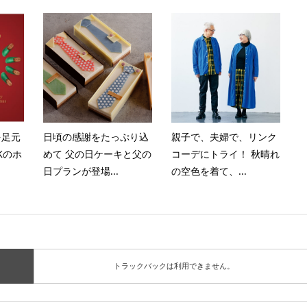
を足元
日頃の感謝をたっぷり込
親子で、夫婦で、リンク
CKのホ
めて 父の日ケーキと父の
コーデにトライ！ 秋晴れ
日プランが登場...
の空色を着て、...
トラックバックは利用できません。