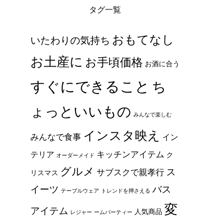
タグ一覧
おもてなし
いたわりの気持ち
お土産に
お手頃価格
お酒に合う
すぐにできること
ち
ょっといいもの
みんなで楽しむ
インスタ映え
みんなで食事
イン
キッチンアイテム
テリア
ク
オーダーメイド
グルメ
ス
サブスクで親孝行
リスマス
イーツ
バス
テーブルウェア
トレンドを押さえる
変
アイテム
人気商品
レジャー
ームパーティー