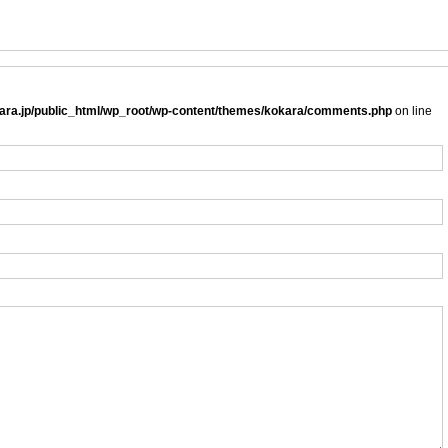
ra.jp/public_html/wp_root/wp-content/themes/kokara/comments.php
on line