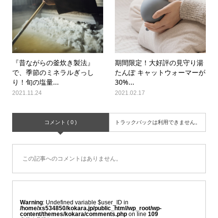
『昔ながらの釜炊き製法』
期間限定！大好評の見守り湯
で、季節のミネラルぎっし
たんぽ キャットウォーマーが
り！旬の塩量...
30%...
2021.11.24
2021.02.17
コメント ( 0 )
トラックバックは利用できません。
この記事へのコメントはありません。
Warning
: Undefined variable $user_ID in
/home/xs534850/kokara.jp/public_html/wp_root/wp-
content/themes/kokara/comments.php
on line
109