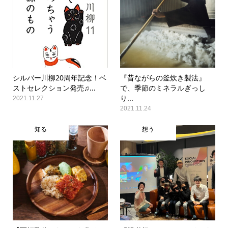
シルバー川柳20周年記念！ベ
『昔ながらの釜炊き製法』
ストセレクション発売♫...
で、季節のミネラルぎっし
り...
2021.11.27
2021.11.24
知る
想う