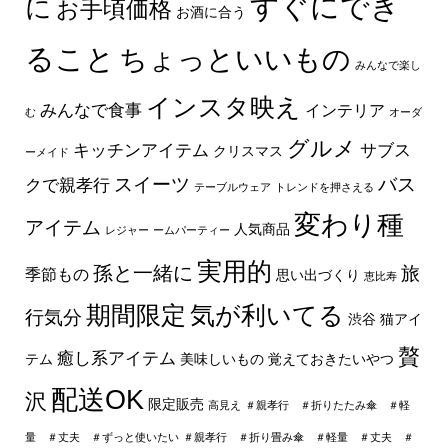
すぐにでき
に
お手頃価格
お酒に合う
ること
ちょっといいもの
みんなで楽し
インスタ映え
みんなで食事
インテリア
む
オーダ
グルメ
キッチンアイテム
サブス
クリスマス
ーメイド
スイーツ
バス
クで親孝行
テーブルウェア
トレンドを押さえる
変わり種
アイテム
人気商品
レジャー
ームパーティー
実用的
孫と一緒に
旅
季節もの
思い出づくり
恵比寿
期間限定
気が利いてる
行気分
渋谷
猫アイ
贅
癒し系アイテム
テム
美味しいもの
覚えておきたいやつ
配送OK
沢
限定販売
高見え
＃親孝行 ＃折りたたみ傘 ＃軽
量 ＃丈夫 ＃ずっと使いたい
＃親孝行 ＃折り畳み傘 ＃軽量 ＃丈夫 ＃