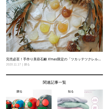
完売必至！手作り美容石鹸 X’mas限定の「ツカッテツクレル...
2020.11.17
贈る
関連記事一覧
贈る
知る