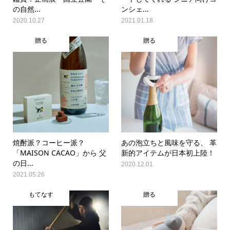
の自然...
ンシェ...
2020.10.27
2021.01.18
贈る
贈る
焼酎派？コーヒー派？
あの泡立ちと風味を守る、 革
「MAISON CACAO」から 父
新的アイテムが日本初上陸！
の日...
2020.12.01
2021.05.26
もてなす
贈る