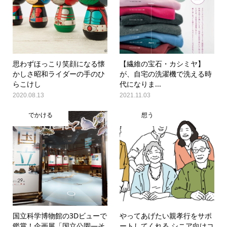
思わずほっこり笑顔になる懐
【繊維の宝石・カシミヤ】
かしさ昭和ライダーの手のひ
が、自宅の洗濯機で洗える時
らこけし
代になりま...
2020.08.13
2021.11.03
でかける
想う
国立科学博物館の3Dビューで
やってあげたい親孝行をサポ
鑑賞！企画展「国立公園―そ
ートしてくれる シニア向けコ