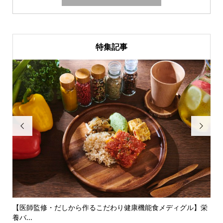
特集記事


旬の
【医師監修・だしから作るこだわり健康機能食メディグル】栄
『
養バ...
ン..