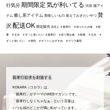
期間限定
気が利いてる
行気分
渋谷
猫アイ
贅
癒し系アイテム
テム
美味しいもの
覚えておきたいやつ
配送OK
沢
限定販売
高見え
＃親孝行 ＃折りたたみ傘 ＃軽
量 ＃丈夫 ＃ずっと使いたい
＃親孝行 ＃折り畳み傘 ＃軽量 ＃丈夫 ＃
ずっと使いたい ＃便利 ＃ギフトにおすすめ ＃ゲリラ豪雨
親孝行欲求を刺激する
KOKARA（コカラ）は、
「親孝行」がテーマのWEBマガジンです。
「親孝行しなくちゃなぁ」という言葉は、
いつも頭のどこか片隅に転がっています。