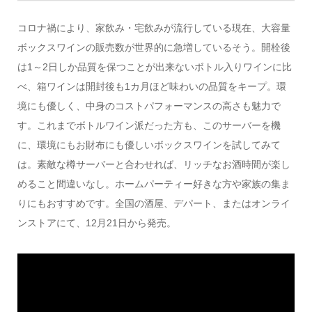
コロナ禍により、家飲み・宅飲みが流行している現在、大容量
ボックスワインの販売数が世界的に急増しているそう。開栓後
は1～2日しか品質を保つことが出来ないボトル入りワインに比
べ、箱ワインは開封後も1カ月ほど味わいの品質をキープ。環
境にも優しく、中身のコストパフォーマンスの高さも魅力で
す。これまでボトルワイン派だった方も、このサーバーを機
に、環境にもお財布にも優しいボックスワインを試してみて
は。素敵な樽サーバーと合わせれば、リッチなお酒時間が楽し
めること間違いなし。ホームパーティー好きな方や家族の集ま
りにもおすすめです。全国の酒屋、デパート、またはオンライ
ンストアにて、12月21日から発売。