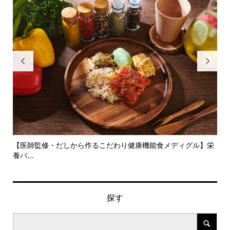


】栄
『親孝行について、いろんな角度から話そう』KOKARAイベ
お
ン...
×芋.
探す