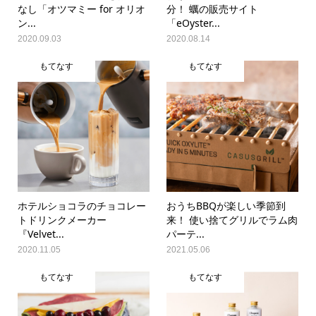
なし「オツマミー for オリオ
分！ 蠣の販売サイト
ン...
「eOyster...
2020.09.03
2020.08.14
もてなす
もてなす
ホテルショコラのチョコレー
おうちBBQが楽しい季節到
トドリンクメーカー
来！ 使い捨てグリルでラム肉
『Velvet...
パーテ...
2020.11.05
2021.05.06
もてなす
もてなす