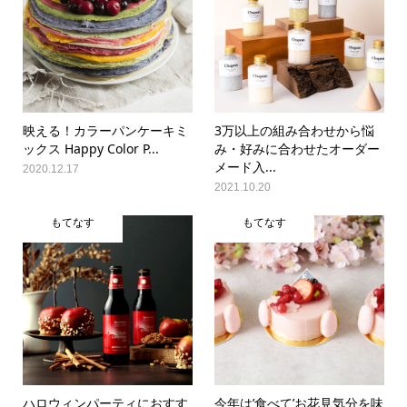
映える！カラーパンケーキミ
3万以上の組み合わせから悩
ックス Happy Color P...
み・好みに合わせたオーダー
メード入...
2020.12.17
2021.10.20
もてなす
もてなす
ハロウィンパーティにおすす
今年は’食べて’お花見気分を味