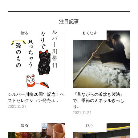
注目記事
贈る
もてなす
シルバー川柳20周年記念！ベ
『昔ながらの釜炊き製法』
ストセレクション発売♫...
で、季節のミネラルぎっし
り...
2021.11.27
2021.11.24
知る
想う