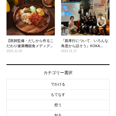
【医師監修・だしから作るこ
『親孝行について、いろんな
だわり健康機能食メディグ...
角度から話そう』KOKA...
2021.11.20
2021.11.17
カテゴリー選択
でかける
もてなす
想う
知る