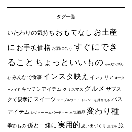
タグ一覧
お土産
おもてなし
いたわりの気持ち
すぐにでき
に
お手頃価格
お酒に合う
ること
ちょっといいもの
みんなで楽し
インスタ映え
みんなで食事
インテリア
む
オーダ
グルメ
キッチンアイテム
サブス
クリスマス
ーメイド
スイーツ
バス
クで親孝行
テーブルウェア
トレンドを押さえる
変わり種
アイテム
人気商品
レジャー
ームパーティー
実用的
孫と一緒に
旅
季節もの
思い出づくり
恵比寿