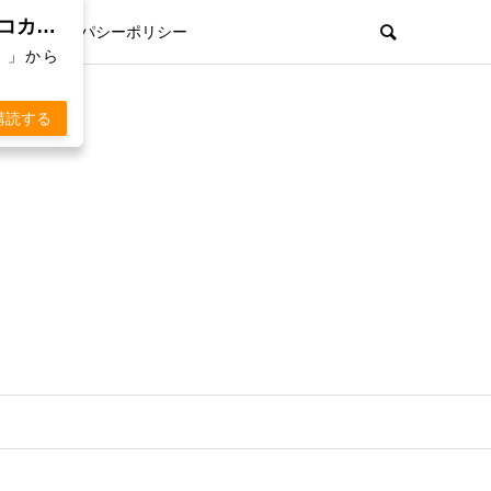
親孝行欲を刺激するWebマガジン「 KOKARA（コカラ）」から通知を受け取る
プライパシーポリシー
）」から
購読する