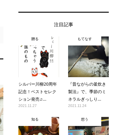
注目記事
贈る
もてなす
シルバー川柳20周年
『昔ながらの釜炊き
記念！ベストセレク
製法』で、季節のミ
ション発売♫...
ネラルぎっしり...
2021.11.27
2021.11.24
知る
想う