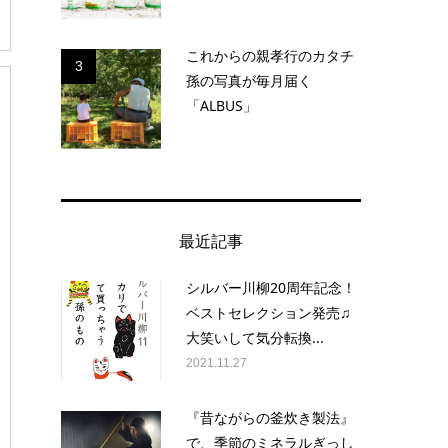
これからの親孝行のカタチ
3
孫の写真が毎月届く
「ALBUS」
最近記事
シルバー川柳20周年記念！
ベストセレクション発売♫
大笑いして気分転換...
2021.11.27
『昔ながらの釜炊き製法』
で、季節のミネラルぎっし