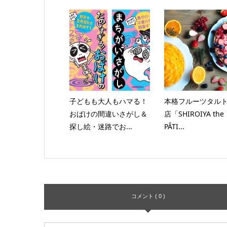
子どもも大人もハマる！
本格フルーツタル
おばけの間違いさがし＆
店「SHIROIYA the
探し絵・迷路でお...
PÂTI...
コメント ( 0 )