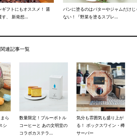
ンギフトにもオススメ！ 醤
パンに塗るのはバターやジャムだけじ
す、 新発想...
ない！『野菜を塗るスプレ...
関連記事一覧
たまら
数量限定！ブルーボトル
気分も雰囲気も盛り上が
スシ
コーヒーと あの文明堂の
る！ ボックスワイン・樽
コラボカステラ...
サーバー