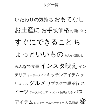
タグ一覧
おもてなし
いたわりの気持ち
お土産に
お手頃価格
お酒に合う
すぐにできること
ち
ょっといいもの
みんなで楽しむ
インスタ映え
みんなで食事
イン
キッチンアイテム
テリア
ク
オーダーメイド
グルメ
ス
サブスクで親孝行
リスマス
イーツ
バス
テーブルウェア
トレンドを押さえる
変
アイテム
人気商品
レジャー
ームパーティー