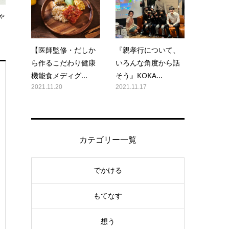
ゃ
【医師監修・だしか
『親孝行について、
ら作るこだわり健康
いろんな角度から話
機能食メディグ...
そう』KOKA...
2021.11.20
2021.11.17
カテゴリー一覧
でかける
もてなす
想う