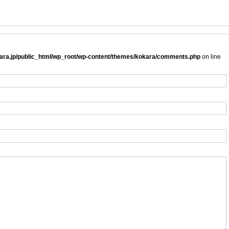
ra.jp/public_html/wp_root/wp-content/themes/kokara/comments.php
on line