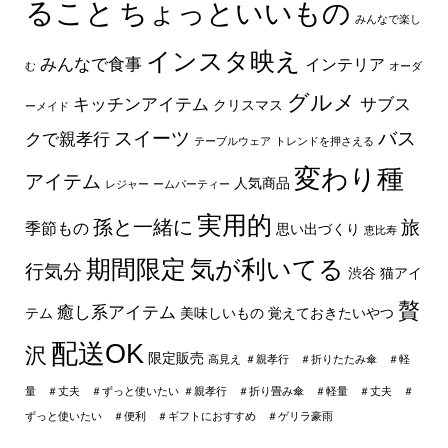
ること
ちょっといいもの
みんなで楽し
インスタ映え
みんなで食事
インテリア
む
オーダ
グルメ
キッチンアイテム
サブス
クリスマス
ーメイド
スイーツ
バス
クで親孝行
テーブルウェア
トレンドを押さえる
変わり種
アイテム
人気商品
レジャー
ームパーティー
実用的
孫と一緒に
旅
季節もの
思い出づくり
恵比寿
期間限定
気が利いてる
行気分
渋谷
猫アイ
贅
癒し系アイテム
テム
美味しいもの
覚えておきたいやつ
配送OK
沢
限定販売
高見え
＃親孝行 ＃折りたたみ傘 ＃軽
量 ＃丈夫 ＃ずっと使いたい
＃親孝行 ＃折り畳み傘 ＃軽量 ＃丈夫 ＃
ずっと使いたい ＃便利 ＃ギフトにおすすめ ＃ゲリラ豪雨