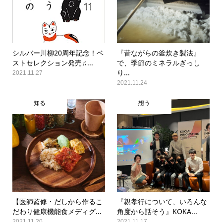
シルバー川柳20周年記念！ベ
『昔ながらの釜炊き製法』
ストセレクション発売♫...
で、季節のミネラルぎっし
り...
2021.11.27
2021.11.24
知る
想う
【医師監修・だしから作るこ
『親孝行について、いろんな
だわり健康機能食メディグ...
角度から話そう』KOKA...
2021.11.20
2021.11.17