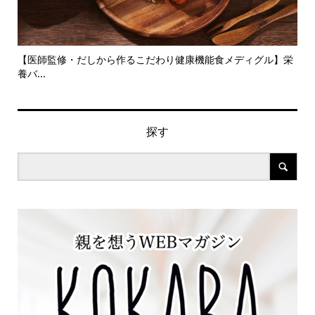
旬の
【医師監修・だしから作るこだわり健康機能食メディグル】栄
『
養バ...
ン..
探す