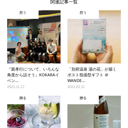
関連記事一覧
想う
想う
『親孝行について、いろんな
「別府温泉 湯の花」が届く
角度から話そう』KOKARAイ
ポスト投函型ギフト ＠
ベン...
WANDE...
2021.11.17
2021.02.11
贈る
贈る