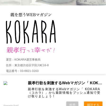
運営：KOKARA運営事務局
住所：東京都渋谷区宇田川町16-8
電話番号：03-6821-3163
MAIL：info@kokara.jp
親孝行欲を刺激するWebマガジン「 KOKARA（コカラ）」から通知を受け取る
詳しくはコチラ
親孝行欲を刺激するWebマガジン「 KOKARA
（コカラ）」から最新情報をプッシュ通知で受
け取りましょう！
拒否
購読する
Copyright ©
KOKARA. All Rights Reserved.
Powered by Push7