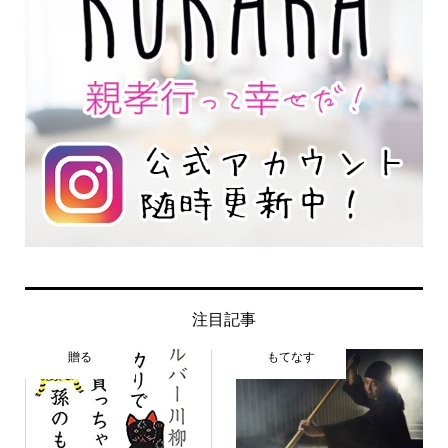
注目記事
贈る
もてなす