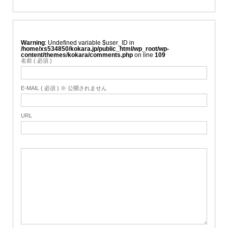
Warning
: Undefined variable $user_ID in
/home/xs534850/kokara.jp/public_html/wp_root/wp-
content/themes/kokara/comments.php
on line
109
名前 ( 必須 )
E-MAIL ( 必須 ) ※ 公開されません
URL