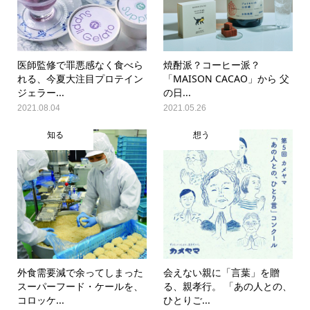
医師監修で罪悪感なく食べら
焼酎派？コーヒー派？
れる、今夏大注目プロテイン
「MAISON CACAO」から 父
ジェラー...
の日...
2021.08.04
2021.05.26
知る
想う
外食需要減で余ってしまった
会えない親に「言葉」を贈
スーパーフード・ケールを、
る、親孝行。 「あの人との、
コロッケ...
ひとりご...