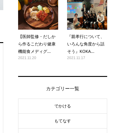
【医師監修・だしか
『親孝行について、
ら作るこだわり健康
いろんな角度から話
機能食メディグ...
そう』KOKA...
2021.11.20
2021.11.17
カテゴリー一覧
でかける
もてなす