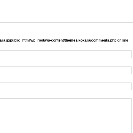
ra.jp/public_html/wp_root/wp-content/themes/kokara/comments.php
on line