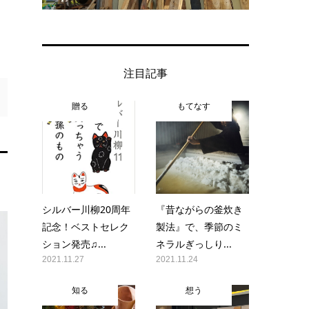
注目記事
贈る
もてなす
シルバー川柳20周年
『昔ながらの釜炊き
記念！ベストセレク
製法』で、季節のミ
ション発売♫...
ネラルぎっしり...
2021.11.27
2021.11.24
知る
想う