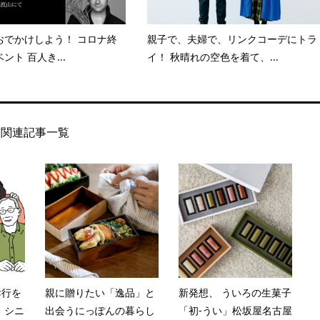
おでかけしよう！ コロナ終
親子で、夫婦で、リンクコーデにトラ
ント 百人き...
イ！ 秋晴れの空色を着て、...
関連記事一覧
孝行を
親に贈りたい「逸品」と
新発想、 ういろの生菓子
 シニ
出会うにっぽんの暮らし
「初-うい」松坂屋名古屋