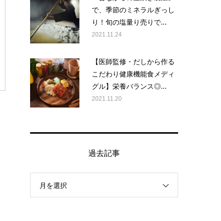
で、季節のミネラルぎっし
り！旬の塩量り売りで...
2021.11.24
【医師監修・だしから作る
こだわり健康機能食メディ
グル】栄養バランス◎...
2021.11.20
過去記事
月を選択