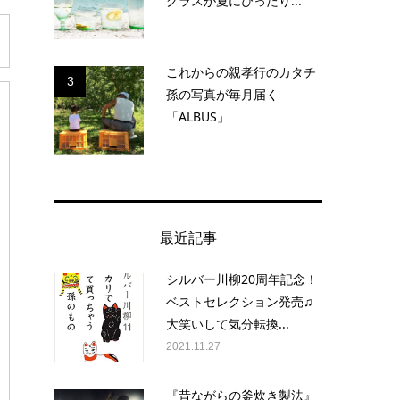
グラスが夏にぴったり...
これからの親孝行のカタチ
3
孫の写真が毎月届く
「ALBUS」
最近記事
シルバー川柳20周年記念！
ベストセレクション発売♫
大笑いして気分転換...
2021.11.27
『昔ながらの釜炊き製法』