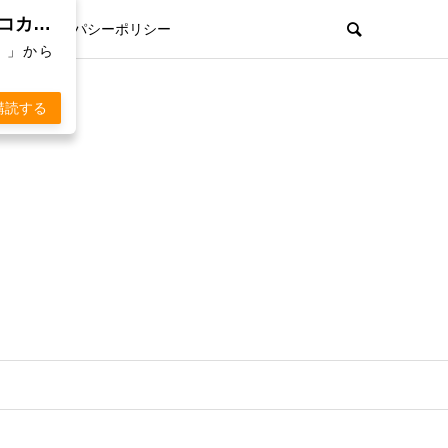
親孝行欲を刺激するWebマガジン「 KOKARA（コカラ）」から通知を受け取る
プライパシーポリシー
）」から
購読する