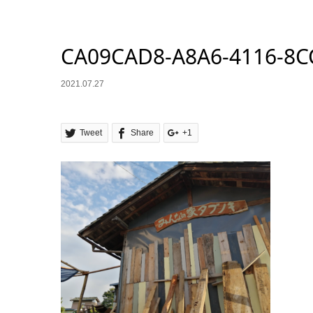
CA09CAD8-A8A6-4116-8C
2021.07.27
Tweet
Share
+1