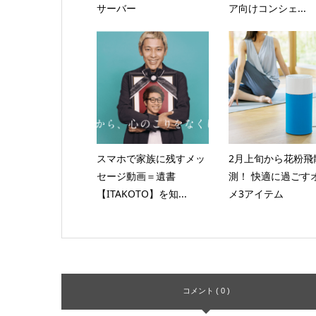
サーバー
ア向けコンシェ...
スマホで家族に残すメッ
2月上旬から花粉飛
セージ動画＝遺書
測！ 快適に過ごす
【ITAKOTO】を知...
メ3アイテム
コメント ( 0 )