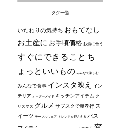
タグ一覧
おもてなし
いたわりの気持ち
お土産に
お手頃価格
お酒に合う
すぐにできること
ち
ょっといいもの
みんなで楽しむ
インスタ映え
みんなで食事
イン
キッチンアイテム
テリア
ク
オーダーメイド
グルメ
ス
サブスクで親孝行
リスマス
イーツ
バス
テーブルウェア
トレンドを押さえる
変