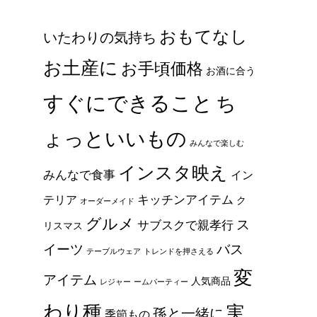
おもてなし
いたわりの気持ち
お土産に
お手頃価格
お酒に合う
すぐにできること
ち
ょっといいもの
みんなで楽しむ
インスタ映え
みんなで食事
イン
キッチンアイテム
テリア
ク
オーダーメイド
グルメ
ス
サブスクで親孝行
リスマス
イーツ
バス
テーブルウェア
トレンドを押さえる
変
アイテム
人気商品
レジャー
ームパーティー
わり種
実
孫と一緒に
季節もの