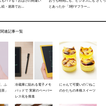
人もハマる！おばけの間違い
おうち時間にも、ビジネスにも さくっ
絵・迷路でお...
とあったか「3秒マフラー...
関連記事一覧
桜、ふ
冷蔵庫に貼れる電子メモ
にゃんて可愛いの♡ねこ
煎茶」
パッドで 実家のペーパー
のかたちの本格スイーツ
レス化を推進