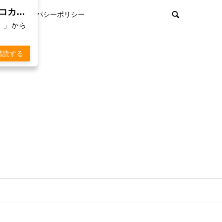
親孝行欲を刺激するWebマガジン「 KOKARA（コカラ）」から通知を受け取る
プライパシーポリシー
）」から
購読する