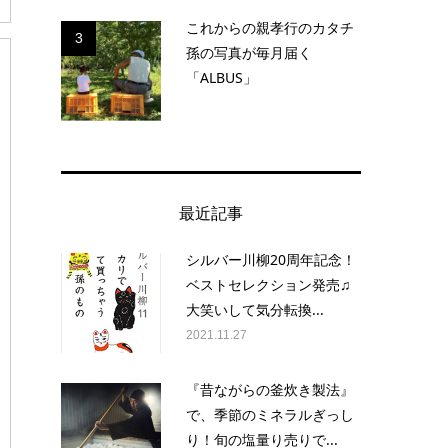
これからの親孝行のカタチ
3
孫の写真が毎月届く
「ALBUS」
最近記事
シルバー川柳20周年記念！
ベストセレクション発売♫
大笑いして気分転換...
2021.11.27
『昔ながらの釜炊き製法』
で、季節のミネラルぎっし
り！旬の塩量り売りで...