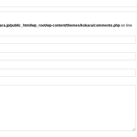
ra.jp/public_html/wp_root/wp-content/themes/kokara/comments.php
on line