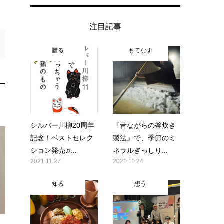
注目記事
贈る
もてなす
シルバー川柳20周年
『昔ながらの釜炊き
記念！ベストセレク
製法』で、季節のミ
ション発売♫...
ネラルぎっしり...
2021.11.27
2021.11.24
知る
想う