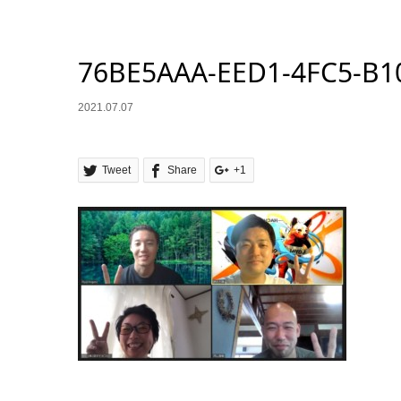
76BE5AAA-EED1-4FC5-B1
2021.07.07
Tweet
Share
+1