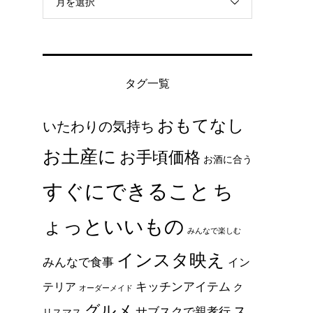
月を選択
タグ一覧
おもてなし
いたわりの気持ち
お土産に
お手頃価格
お酒に合う
すぐにできること
ち
ょっといいもの
みんなで楽しむ
インスタ映え
みんなで食事
イン
キッチンアイテム
テリア
ク
オーダーメイド
グルメ
ス
サブスクで親孝行
リスマス