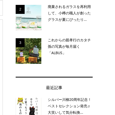
廃棄されるガラスを再利用
2
して、小樽の職人が創った
グラスが夏にぴったり...
これからの親孝行のカタチ
3
孫の写真が毎月届く
「ALBUS」
最近記事
シルバー川柳20周年記念！
ベストセレクション発売♫
大笑いして気分転換...