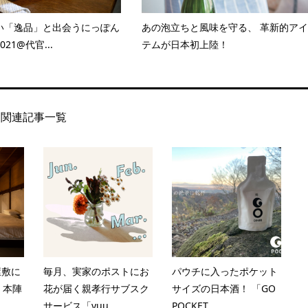
い「逸品」と出会うにっぽん
あの泡立ちと風味を守る、 革新的アイ
21@代官...
テムが日本初上陸！
関連記事一覧
屋敷に
毎月、実家のポストにお
パウチに入ったポケット
a 本陣
花が届く親孝行サブスク
サイズの日本酒！ 「GO
サービス「yuu...
POCKET...