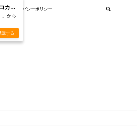
親孝行欲を刺激するWebマガジン「 KOKARA（コカラ）」から通知を受け取る
プライパシーポリシー
）」から
購読する