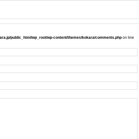
ra.jp/public_html/wp_root/wp-content/themes/kokara/comments.php
on line