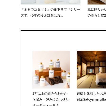
『まるでコタツ！』の靴下サプリシリー
親に贈りた
ズで、今年の冷え対策は万...
の暮らし展20
3万以上の組み合わせか
殿様も休憩したお
ら悩み・好みに合わせた
宿泊Satoyama vill
オーダーメード入...