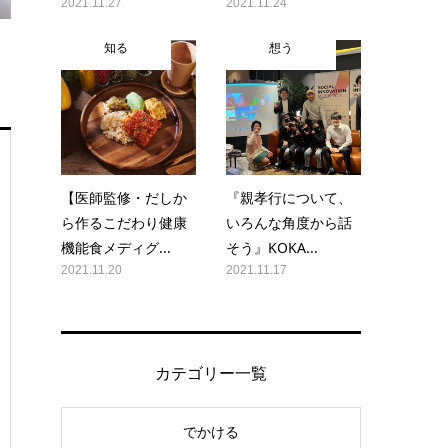
2021.11.27
2021.11.24
知る
想う
【医師監修・だしか
『親孝行について、
ら作るこだわり健康
いろんな角度から話
機能食メディグ...
そう』KOKA...
2021.11.20
2021.11.17
カテゴリー一覧
でかける