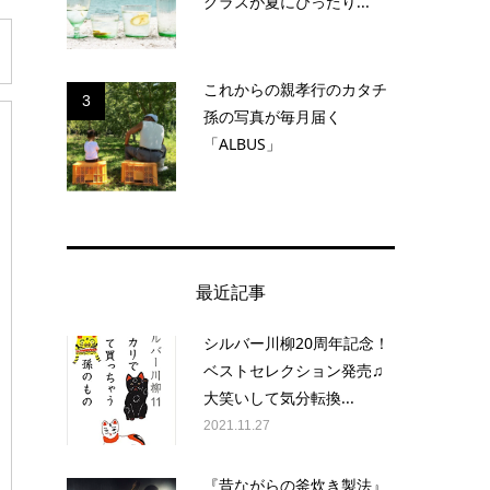
グラスが夏にぴったり...
これからの親孝行のカタチ
3
孫の写真が毎月届く
「ALBUS」
最近記事
シルバー川柳20周年記念！
ベストセレクション発売♫
大笑いして気分転換...
2021.11.27
『昔ながらの釜炊き製法』