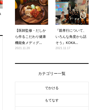
A
【医師監修・だしか
『親孝行について、
ら作るこだわり健康
いろんな角度から話
機能食メディグ...
そう』KOKA...
2021.11.20
2021.11.17
カテゴリー一覧
でかける
もてなす