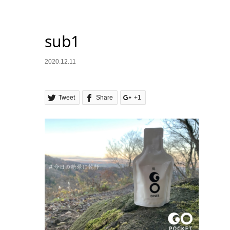
sub1
2020.12.11
Tweet
Share
+1