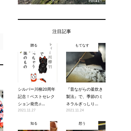
注目記事
贈る
もてなす
シルバー川柳20周年
『昔ながらの釜炊き
記念！ベストセレク
製法』で、季節のミ
ション発売♫...
ネラルぎっしり...
2021.11.27
2021.11.24
知る
想う