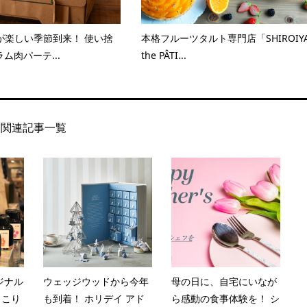
が楽しい季節到来！ 使い捨
本格フルーツタルト専門店「SHIROIY
ム肉パーテ...
the PÂTI...
関連記事一覧
ジナル
ウェッジウッドから今年
母の日に、自宅にいなが
っこり
も到着！ ホリデイ アド
ら感動の食事体験を！ シ