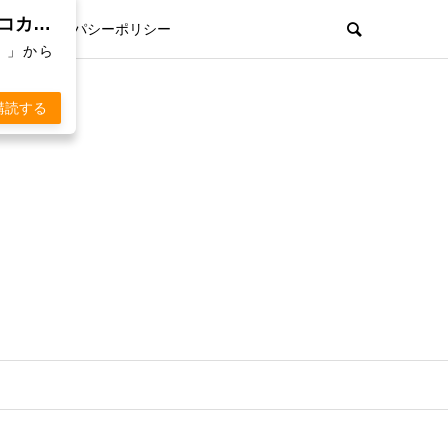
親孝行欲を刺激するWebマガジン「 KOKARA（コカラ）」から通知を受け取る
プライパシーポリシー
）」から
購読する