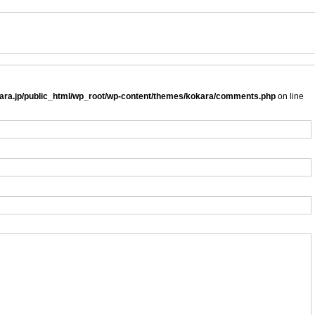
ra.jp/public_html/wp_root/wp-content/themes/kokara/comments.php
on line