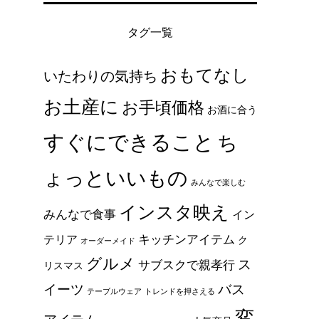
タグ一覧
おもてなし
いたわりの気持ち
お土産に
お手頃価格
お酒に合う
すぐにできること
ち
ょっといいもの
みんなで楽しむ
インスタ映え
みんなで食事
イン
キッチンアイテム
テリア
ク
オーダーメイド
グルメ
ス
サブスクで親孝行
リスマス
イーツ
バス
テーブルウェア
トレンドを押さえる
変