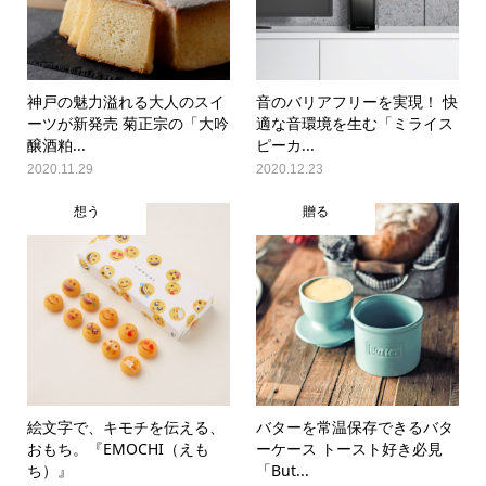
神戸の魅力溢れる大人のスイ
音のバリアフリーを実現！ 快
ーツが新発売 菊正宗の「大吟
適な音環境を生む「ミライス
醸酒粕...
ピーカ...
2020.11.29
2020.12.23
想う
贈る
絵文字で、キモチを伝える、
バターを常温保存できるバタ
おもち。『EMOCHI（えも
ーケース トースト好き必見
ち）』
「But...