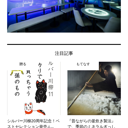
注目記事
贈る
もてなす
シルバー川柳20周年記念！ベ
『昔ながらの釜炊き製法』
ストセレクション発売♫...
で、季節のミネラルぎっし