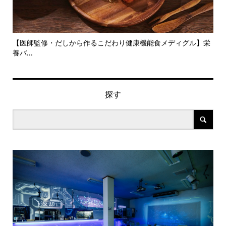
旬の
【医師監修・だしから作るこだわり健康機能食メディグル】栄
『
養バ...
ン..
探す