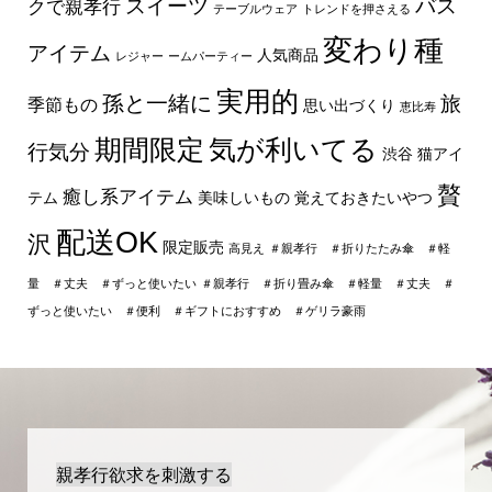
スイーツ
バス
クで親孝行
テーブルウェア
トレンドを押さえる
変わり種
アイテム
人気商品
レジャー
ームパーティー
実用的
孫と一緒に
旅
季節もの
思い出づくり
恵比寿
期間限定
気が利いてる
行気分
渋谷
猫アイ
贅
癒し系アイテム
テム
美味しいもの
覚えておきたいやつ
配送OK
沢
限定販売
高見え
＃親孝行 ＃折りたたみ傘 ＃軽
量 ＃丈夫 ＃ずっと使いたい
＃親孝行 ＃折り畳み傘 ＃軽量 ＃丈夫 ＃
ずっと使いたい ＃便利 ＃ギフトにおすすめ ＃ゲリラ豪雨
親孝行欲求を刺激する