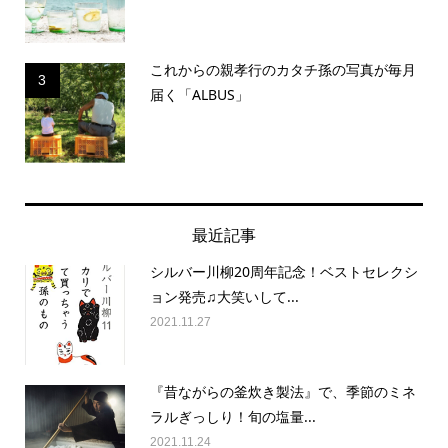
これからの親孝行のカタチ孫の写真が毎月
3
届く「ALBUS」
最近記事
シルバー川柳20周年記念！ベストセレクシ
ョン発売♫大笑いして...
2021.11.27
『昔ながらの釜炊き製法』で、季節のミネ
ラルぎっしり！旬の塩量...
2021.11.24