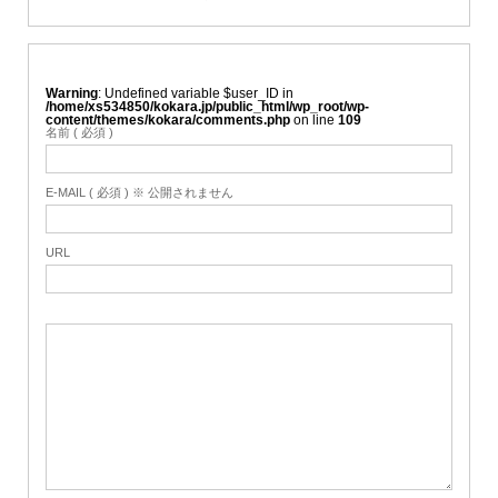
Warning
: Undefined variable $user_ID in
/home/xs534850/kokara.jp/public_html/wp_root/wp-
content/themes/kokara/comments.php
on line
109
名前 ( 必須 )
E-MAIL ( 必須 ) ※ 公開されません
URL