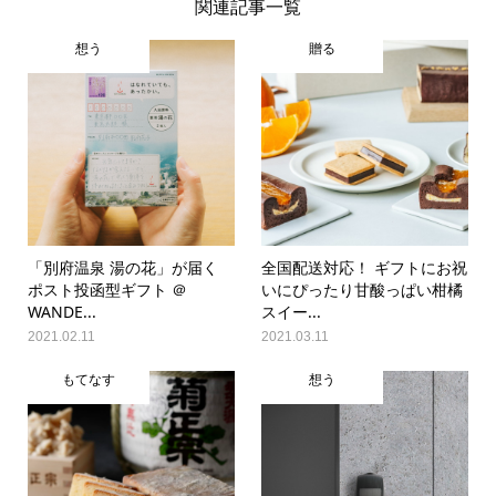
関連記事一覧
想う
贈る
「別府温泉 湯の花」が届く
全国配送対応！ ギフトにお祝
ポスト投函型ギフト ＠
いにぴったり甘酸っぱい柑橘
WANDE...
スイー...
2021.02.11
2021.03.11
もてなす
想う