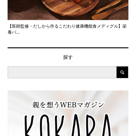
旬の
【医師監修・だしから作るこだわり健康機能食メディグル】栄
『
養バ...
ン..
探す