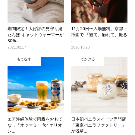
期間限定！大好評の見守り湯
11月20日〜入場無料。京都・
たんぽ キャットウォーマーが
祇園で 「観て、触れて、撮る
30%...
...
2021.02.17
2020.10.23
もてなす
でかける
エア沖縄体験で両親をおもて
日本初バニラスイーツ専門店
なし「オツマミー for オリオ
「東京バニラファクトリー」
ン...
が浅草...