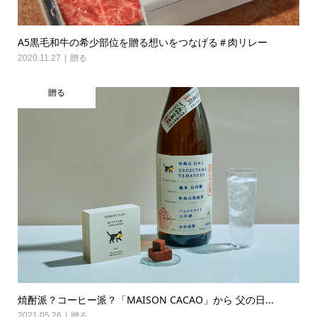
A5黒毛和牛の希少部位を贈る想いをつなげる＃肉リレー
2020.11.27
贈る
贈る
焼酎派？コーヒー派？「MAISON CACAO」から 父の日...
2021.05.26
贈る