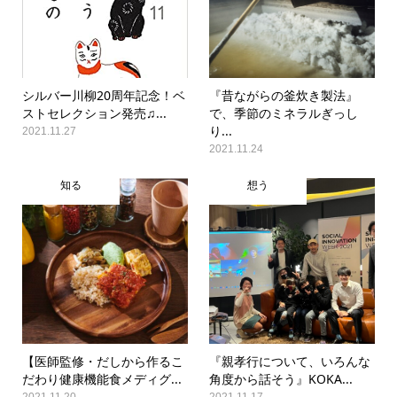
シルバー川柳20周年記念！ベ
『昔ながらの釜炊き製法』
ストセレクション発売♫...
で、季節のミネラルぎっし
り...
2021.11.27
2021.11.24
知る
想う
【医師監修・だしから作るこ
『親孝行について、いろんな
だわり健康機能食メディグ...
角度から話そう』KOKA...