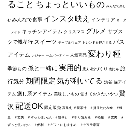
ること
ちょっといいもの
みんなで楽し
インスタ映え
みんなで食事
インテリア
む
オーダ
グルメ
キッチンアイテム
サブス
クリスマス
ーメイド
スイーツ
バス
クで親孝行
テーブルウェア
トレンドを押さえる
変わり種
アイテム
人気商品
レジャー
ームパーティー
実用的
孫と一緒に
旅
季節もの
思い出づくり
恵比寿
期間限定
気が利いてる
行気分
渋谷
猫アイ
贅
癒し系アイテム
テム
美味しいもの
覚えておきたいやつ
配送OK
沢
限定販売
高見え
＃親孝行 ＃折りたたみ傘 ＃軽
量 ＃丈夫 ＃ずっと使いたい
＃親孝行 ＃折り畳み傘 ＃軽量 ＃丈夫 ＃
ずっと使いたい ＃便利 ＃ギフトにおすすめ ＃ゲリラ豪雨