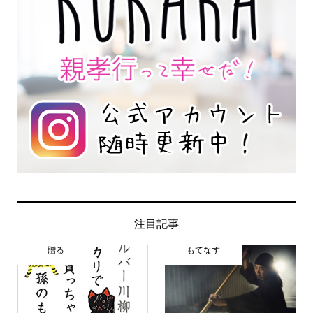
注目記事
贈る
もてなす