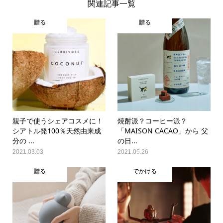
関連記事一覧
贈る
贈る
親子で使うシェアコスメに！
焼酎派？コーヒー派？
シアトル発100％天然由来成
「MAISON CACAO」から 父
分の ...
の日...
2021.03.03
2021.05.26
贈る
でかける