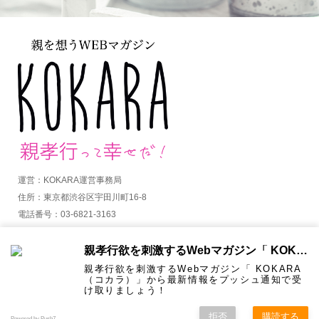
運営：KOKARA運営事務局
住所：東京都渋谷区宇田川町16-8
電話番号：03-6821-3163
MAIL：info@kokara.jp
親孝行欲を刺激するWebマガジン「 KOKARA（コカラ）」から通知を受け取る
詳しくはコチラ
親孝行欲を刺激するWebマガジン「 KOKARA
（コカラ）」から最新情報をプッシュ通知で受
け取りましょう！
拒否
購読する
Copyright ©
KOKARA. All Rights Reserved.
Powered by Push7