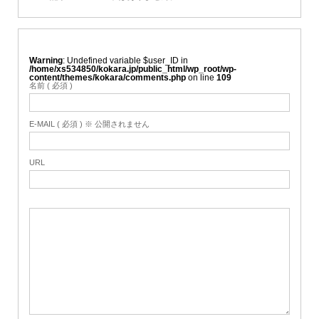
Warning
: Undefined variable $user_ID in
/home/xs534850/kokara.jp/public_html/wp_root/wp-
content/themes/kokara/comments.php
on line
109
名前 ( 必須 )
E-MAIL ( 必須 ) ※ 公開されません
URL