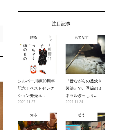
注目記事
贈る
もてなす
シルバー川柳20周年
『昔ながらの釜炊き
記念！ベストセレク
製法』で、季節のミ
ション発売♫...
ネラルぎっしり...
2021.11.27
2021.11.24
知る
想う