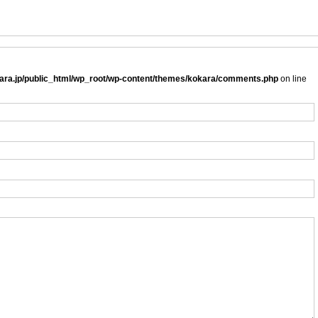
ra.jp/public_html/wp_root/wp-content/themes/kokara/comments.php
on line