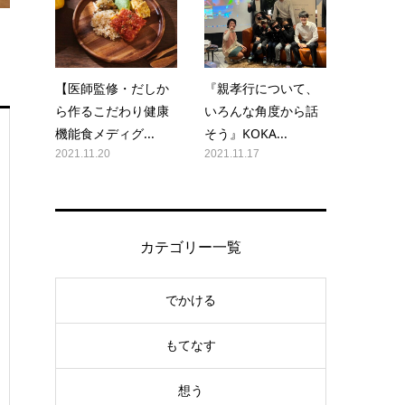
【医師監修・だしか
『親孝行について、
ら作るこだわり健康
いろんな角度から話
機能食メディグ...
そう』KOKA...
2021.11.20
2021.11.17
カテゴリー一覧
でかける
もてなす
想う