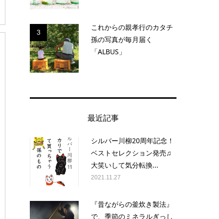
これからの親孝行のカタチ
3
孫の写真が毎月届く
「ALBUS」
最近記事
シルバー川柳20周年記念！
ベストセレクション発売♫
大笑いして気分転換...
2021.11.27
『昔ながらの釜炊き製法』
で、季節のミネラルぎっし