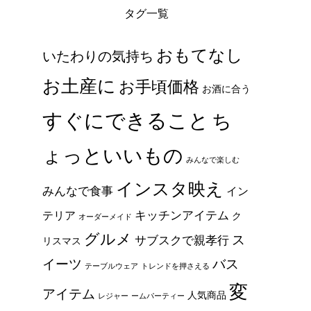
タグ一覧
おもてなし
いたわりの気持ち
お土産に
お手頃価格
お酒に合う
すぐにできること
ち
ょっといいもの
みんなで楽しむ
インスタ映え
みんなで食事
イン
キッチンアイテム
テリア
ク
オーダーメイド
グルメ
ス
サブスクで親孝行
リスマス
イーツ
バス
テーブルウェア
トレンドを押さえる
変
アイテム
人気商品
レジャー
ームパーティー