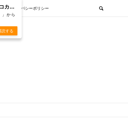
親孝行欲を刺激するWebマガジン「 KOKARA（コカラ）」から通知を受け取る
プライパシーポリシー
）」から
購読する