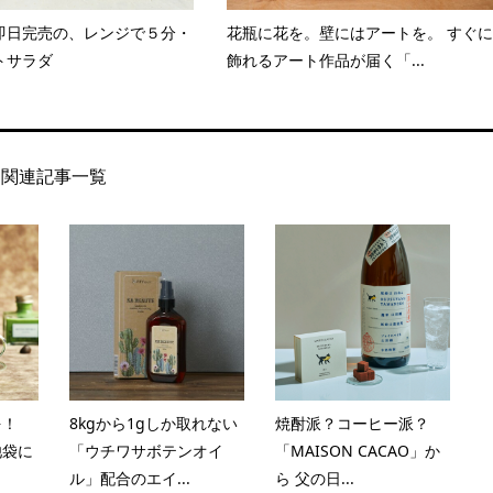
即日完売の、レンジで５分・
花瓶に花を。壁にはアートを。 すぐに
トサラダ
飾れるアート作品が届く「...
関連記事一覧
を！
8kgから1gしか取れない
焼酎派？コーヒー派？
池袋に
「ウチワサボテンオイ
「MAISON CACAO」か
ル」配合のエイ...
ら 父の日...