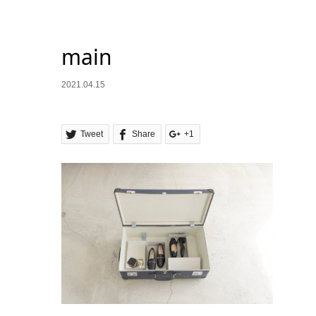
main
2021.04.15
Tweet
Share
+1