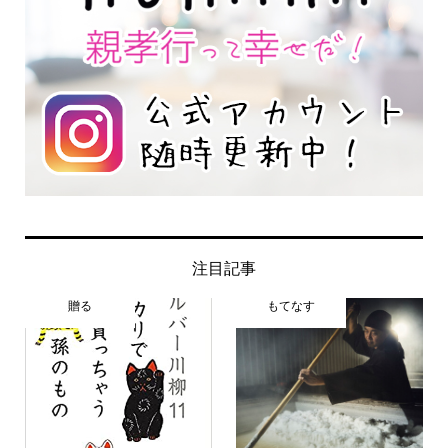
注目記事
贈る
もてなす