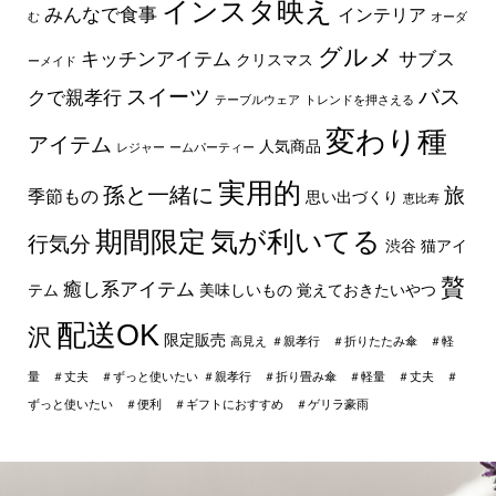
インスタ映え
みんなで食事
インテリア
む
オーダ
グルメ
キッチンアイテム
サブス
クリスマス
ーメイド
スイーツ
バス
クで親孝行
テーブルウェア
トレンドを押さえる
変わり種
アイテム
人気商品
レジャー
ームパーティー
実用的
孫と一緒に
旅
季節もの
思い出づくり
恵比寿
期間限定
気が利いてる
行気分
渋谷
猫アイ
贅
癒し系アイテム
テム
美味しいもの
覚えておきたいやつ
配送OK
沢
限定販売
高見え
＃親孝行 ＃折りたたみ傘 ＃軽
量 ＃丈夫 ＃ずっと使いたい
＃親孝行 ＃折り畳み傘 ＃軽量 ＃丈夫 ＃
ずっと使いたい ＃便利 ＃ギフトにおすすめ ＃ゲリラ豪雨