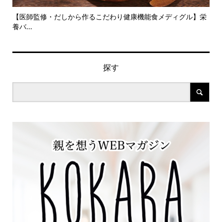
旬の
【医師監修・だしから作るこだわり健康機能食メディグル】栄
『
養バ...
ン..
探す