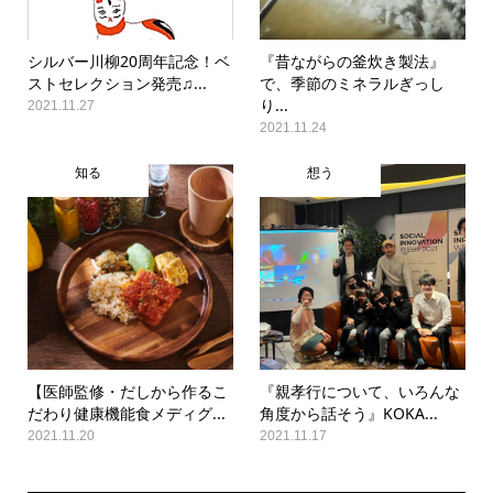
シルバー川柳20周年記念！ベ
『昔ながらの釜炊き製法』
ストセレクション発売♫...
で、季節のミネラルぎっし
り...
2021.11.27
2021.11.24
知る
想う
【医師監修・だしから作るこ
『親孝行について、いろんな
だわり健康機能食メディグ...
角度から話そう』KOKA...
2021.11.20
2021.11.17