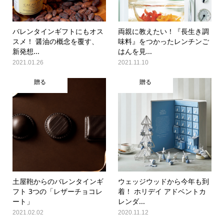
バレンタインギフトにもオス
両親に教えたい！『長生き調
スメ！ 醤油の概念を覆す、
味料』をつかったレンチンご
新発想...
はんを見...
2021.01.26
2021.11.10
贈る
贈る
土屋鞄からのバレンタインギ
ウェッジウッドから今年も到
フト 3つの「レザーチョコレ
着！ ホリデイ アドベントカ
ート」
レンダ...
2021.02.02
2020.11.12