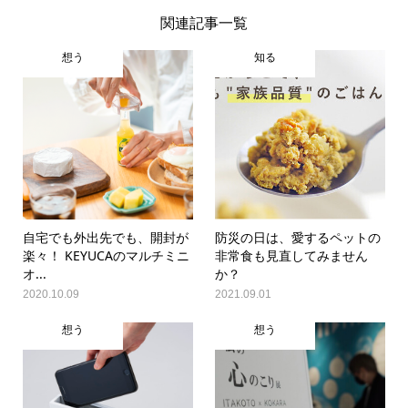
関連記事一覧
想う
知る
自宅でも外出先でも、開封が
防災の日は、愛するペットの
楽々！ KEYUCAのマルチミニ
非常食も見直してみません
オ...
か？
2020.10.09
2021.09.01
想う
想う