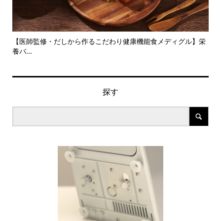
旬の
【医師監修・だしから作るこだわり健康機能食メディグル】栄
『
養バ...
ン..
探す