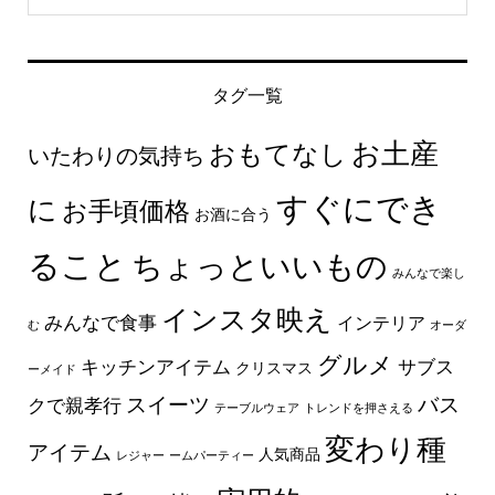
タグ一覧
お土産
おもてなし
いたわりの気持ち
すぐにでき
に
お手頃価格
お酒に合う
ること
ちょっといいもの
みんなで楽し
インスタ映え
みんなで食事
インテリア
む
オーダ
グルメ
キッチンアイテム
サブス
クリスマス
ーメイド
スイーツ
バス
クで親孝行
テーブルウェア
トレンドを押さえる
変わり種
アイテム
人気商品
レジャー
ームパーティー