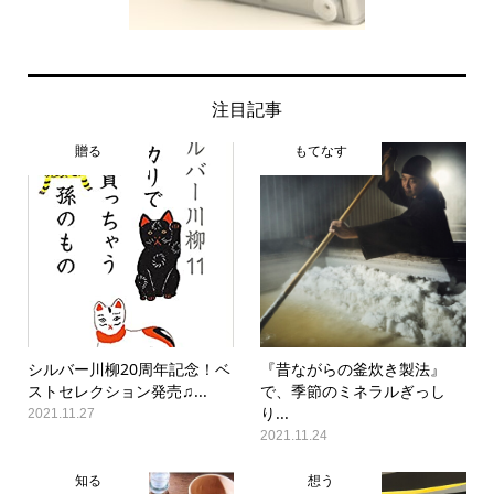
注目記事
贈る
もてなす
シルバー川柳20周年記念！ベ
『昔ながらの釜炊き製法』
ストセレクション発売♫...
で、季節のミネラルぎっし
り...
2021.11.27
2021.11.24
知る
想う