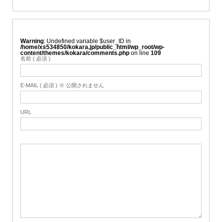
Warning
: Undefined variable $user_ID in
/home/xs534850/kokara.jp/public_html/wp_root/wp-
content/themes/kokara/comments.php
on line
109
名前 ( 必須 )
E-MAIL ( 必須 ) ※ 公開されません
URL