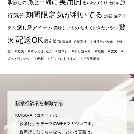
実用的
孫と一緒に
旅
季節もの
思い出づくり
恵比寿
期間限定
気が利いてる
行気分
渋谷
猫アイ
贅
癒し系アイテム
テム
美味しいもの
覚えておきたいやつ
配送OK
沢
限定販売
高見え
＃親孝行 ＃折りたたみ傘 ＃軽
量 ＃丈夫 ＃ずっと使いたい
＃親孝行 ＃折り畳み傘 ＃軽量 ＃丈夫 ＃
ずっと使いたい ＃便利 ＃ギフトにおすすめ ＃ゲリラ豪雨
親孝行欲求を刺激する
KOKARA（コカラ）は、
「親孝行」がテーマのWEBマガジンです。
「親孝行しなくちゃなぁ」という言葉は、