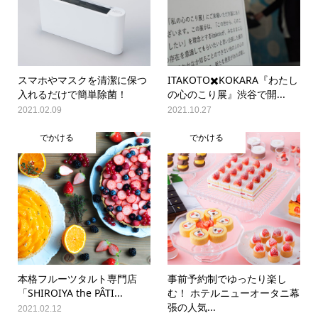
スマホやマスクを清潔に保つ
ITAKOTO✖️KOKARA『わたし
入れるだけで簡単除菌！
の心のこり展』渋谷で開...
2021.02.09
2021.10.27
でかける
でかける
本格フルーツタルト専門店
事前予約制でゆったり楽し
「SHIROIYA the PÂTI...
む！ ホテルニューオータニ幕
張の人気...
2021.02.12