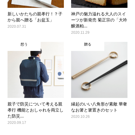
新しいかたちの親孝行！？子
神戸の魅力溢れる大人のスイ
から親へ贈る「お盆玉」
ーツが新発売 菊正宗の「大吟
醸酒粕...
2020.07.31
2020.11.29
想う
贈る
親子で防災について考える親
縁起のいい八角形が素敵 華奢
孝行 機能とおしゃれを両立し
なお箸と箸置きのセット
た防災...
2020.10.26
2020.09.17