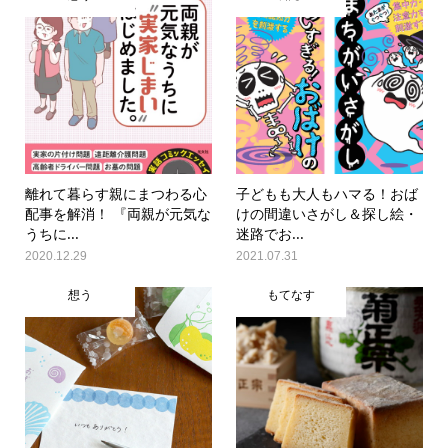
離れて暮らす親にまつわる心
子どもも大人もハマる！おば
配事を解消！ 『両親が元気な
けの間違いさがし＆探し絵・
うちに...
迷路でお...
2020.12.29
2021.07.31
想う
もてなす