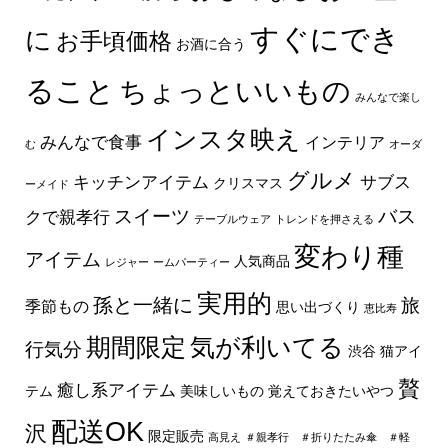
すぐにでき
に
お手頃価格
お酒に合う
ること
ちょっといいもの
みんなで楽し
インスタ映え
みんなで食事
インテリア
む
オーダ
グルメ
キッチンアイテム
サブス
クリスマス
ーメイド
スイーツ
バス
クで親孝行
テーブルウェア
トレンドを押さえる
変わり種
アイテム
人気商品
レジャー
ームパーティー
実用的
孫と一緒に
旅
季節もの
思い出づくり
恵比寿
期間限定
気が利いてる
行気分
渋谷
猫アイ
贅
癒し系アイテム
テム
美味しいもの
覚えておきたいやつ
配送OK
沢
限定販売
高見え
＃親孝行 ＃折りたたみ傘 ＃軽