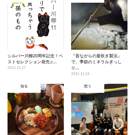
シルバー川柳20周年記念！ベ
『昔ながらの釜炊き製法』
ストセレクション発売♫...
で、季節のミネラルぎっし
り...
2021.11.27
2021.11.24
知る
想う