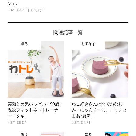
ン」...
2021.02.23
もてなす
関連記事一覧
贈る
もてなす
笑顔と元気いっぱい！90歳・
ねこ好きさんの間でおなじ
現役フィットネストレーナ
み！にゃんチーに、ニャンと
ー・タキ...
まあ♪夏満...
2021.09.04
2021.07.21
想う
知る