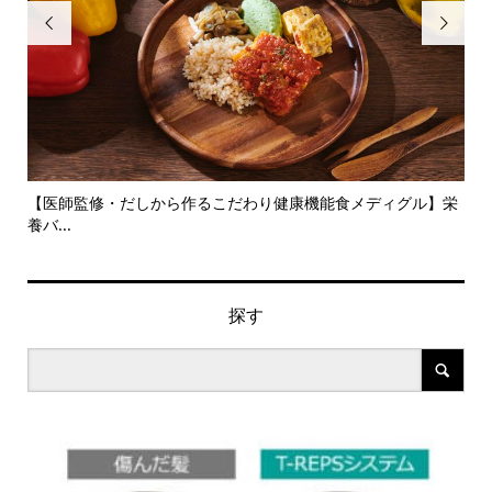


旬の
【医師監修・だしから作るこだわり健康機能食メディグル】栄
『
養バ...
ン..
探す