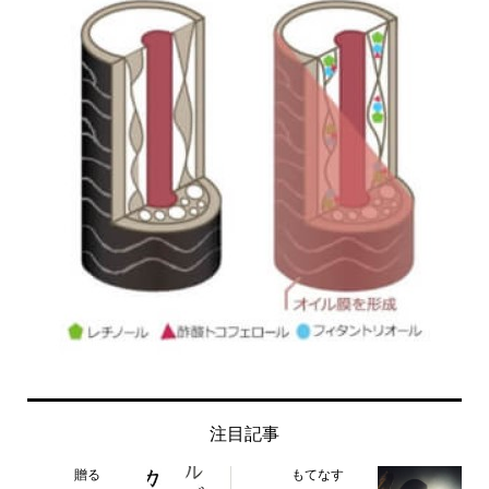
注目記事
贈る
もてなす